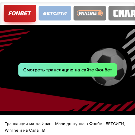
Смотреть трансляцию на сайте Фонбет
Трансляция матча Иран - Мали доступна в Фонбет, БЕТСИТИ,
Winline и на Сила ТВ