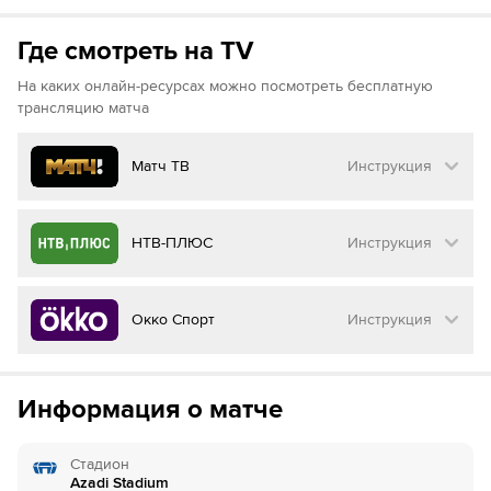
Где смотреть на TV
На каких онлайн-ресурсах можно посмотреть бесплатную
трансляцию матча
Матч ТВ
Инструкция
Как смотреть бесплатно трансляцию матча
НТВ-ПЛЮС
Инструкция
на
Матч ТВ
Инструкция
:
Как смотреть бесплатно трансляцию матча
Окко Спорт
Инструкция
на
НТВ ПЛЮС
Перейдите на сайт МАТЧ ТВ
Инструкция
:
Нажмите на кнопку
«Оформить подписку»
Как смотреть бесплатно трансляцию матча
Информация о матче
на
Окко ТВ
Перейдите на сайт НТВ ПЛЮС
Далее нажмите на
«Создать учетную запись в
МАТЧ ТВ»
Инструкция
:
Нажмите на кнопку
«Оформить подписку»
Стадион
Введите вашу электронную почту
Azadi Stadium