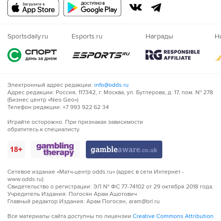
Русский
Казахский
Nigeria
Sportsdaily.ru
Esports.ru
Награды
Н
Электронный адрес редакции:
info@odds.ru
Адрес редакции: Россия, 117342, г. Москва, ул. Бутлерова, д. 17, пом. № 278
(Бизнес центр «Neo Geo»)
Телефон редакции: +7 993 922 62 34
Играйте осторожно. При признаках зависимости
обратитесь к специалисту.
Сетевое издание «Матч-центр odds.ru» (адрес в сети Интернет -
www.odds.ru)
Свидетельство о регистрации: ЭЛ № ФС 77-74102 от 29 октября 2018 года.
Учредитель Издания: Погосян Арам Ашотович
Главный редактор Издания: Арам Погосян, aram@brl.ru
Все материалы сайта доступны по лицензии
Creative Commons Attribution