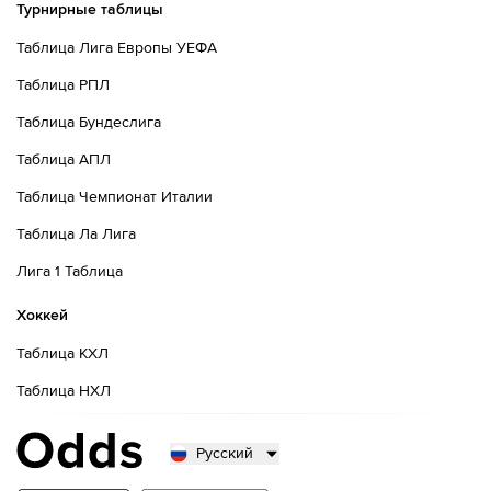
Турнирные таблицы
Таблица Лига Европы УЕФА
Таблица РПЛ
Таблица Бундеслига
Таблица АПЛ
Таблица Чемпионат Италии
Таблица Ла Лига
Лига 1 Таблица
Хоккей
Таблица КХЛ
Таблица НХЛ
Русский