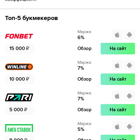
Топ-5 букмекеров
Маржа
:
6
%
15 000
₽
Обзор
На сайт
Маржа
:
7
%
10 000
₽
Обзор
На сайт
Маржа
:
7
%
5 000
₽
Обзор
На сайт
Маржа
:
5
%