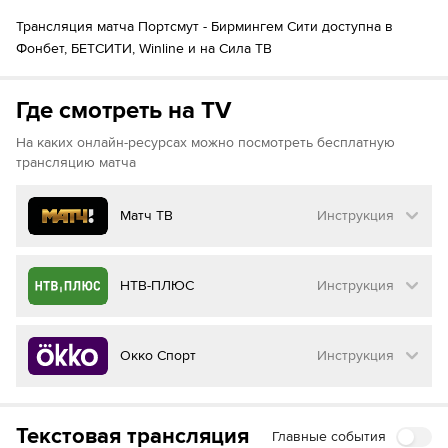
Трансляция матча Портсмут - Бирмингем Сити доступна в
Фонбет, БЕТСИТИ, Winline и на Сила ТВ
Где смотреть на TV
На каких онлайн-ресурсах можно посмотреть бесплатную
трансляцию матча
Матч ТВ
Инструкция
Как смотреть бесплатно трансляцию матча
НТВ-ПЛЮС
Инструкция
на
Матч ТВ
Инструкция
:
Как смотреть бесплатно трансляцию матча
Окко Спорт
Инструкция
на
НТВ ПЛЮС
Перейдите на сайт МАТЧ ТВ
Инструкция
:
Нажмите на кнопку
«Оформить подписку»
Как смотреть бесплатно трансляцию матча
Текстовая трансляция
Главные события
на
Окко ТВ
Перейдите на сайт НТВ ПЛЮС