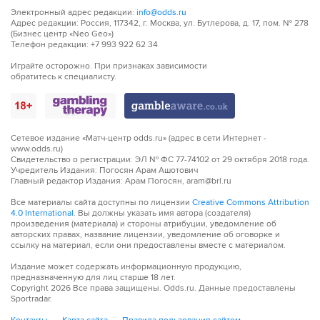
Электронный адрес редакции:
info@odds.ru
Адрес редакции: Россия, 117342, г. Москва, ул. Бутлерова, д. 17, пом. № 278
(Бизнес центр «Neo Geo»)
Телефон редакции: +7 993 922 62 34
Играйте осторожно. При признаках зависимости
обратитесь к специалисту.
Сетевое издание «Матч-центр odds.ru» (адрес в сети Интернет -
www.odds.ru)
Свидетельство о регистрации: ЭЛ № ФС 77-74102 от 29 октября 2018 года.
Учредитель Издания: Погосян Арам Ашотович
Главный редактор Издания: Арам Погосян, aram@brl.ru
Все материалы сайта доступны по лицензии
Creative Commons Attribution
4.0 International
. Вы должны указать имя автора (создателя)
произведения (материала) и стороны атрибуции, уведомление об
авторских правах, название лицензии, уведомление об оговорке и
ссылку на материал, если они предоставлены вместе с материалом.
Издание может содержать информационную продукцию,
предназначенную для лиц старше 18 лет.
Copyright
2026
Все права защищены. Odds.ru. Данные предоставлены
Sportradar.