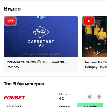
Видео
LIVE
PRE-MATCH SHOW 📺 | Darmstadt 98 v
Inspired By T
Pompey
Pompey Unveil
Топ-5 букмекеров
Маржа
:
6
%