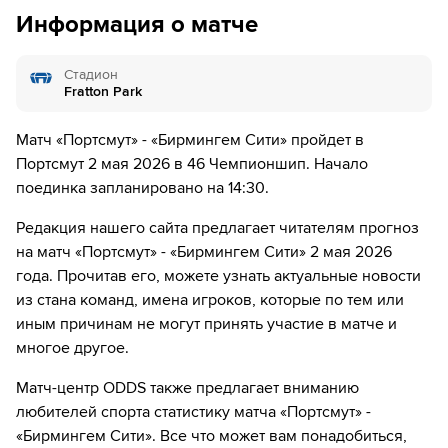
дней.
Информация о матче
46´
Пoртсмут делает замену. Коннор Огилви уходит с
поля, а Реган Пул выходит на его замену.
Стадион
54´
Бирмингем делает замену. Джон Солис уходит с
Fratton Park
поля, а Томас Дойл выходит на его замену.
Матч «Портсмут» - «Бирмингем Сити» пройдет в
63´
Карлос Висенте получил желтую карточку от судьи
Портсмут 2 мая 2026 в 46 Чемпионшип. Начало
поединка запланировано на 14:30.
71´
Hayden Matthews уходит с поля. Конор Шонесси
выходит вместо него
Редакция нашего сайта предлагает читателям прогноз
на матч «Портсмут» - «Бирмингем Сити» 2 мая 2026
71´
Пoртсмут делает замену. Millenic Alli уходит с поля, а
года. Прочитав его, можете узнать актуальные новости
Thomas Waddingham выходит на его замену.
из стана команд, имена игроков, которые по тем или
81´
Adrian Segecic получил желтую карточку от судьи
иным причинам не могут принять участие в матче и
многое другое.
82´
Желтую карточку получает Брайт Осайи-Самуэль
Матч-центр ODDS также предлагает вниманию
84´
Пoртсмут делает замену. Люк Ле Ру уходит с поля, а
любителей спорта статистику матча «Портсмут» -
Марлон Пэк выходит на его замену.
«Бирмингем Сити». Все что может вам понадобиться,