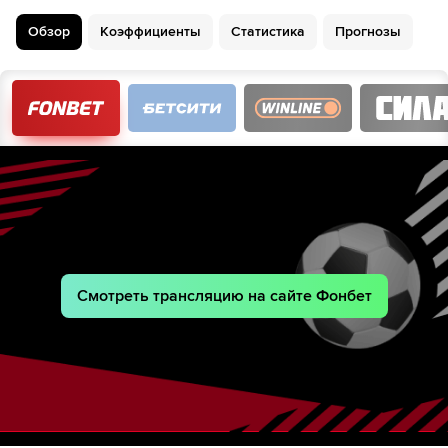
Конор Чаплин
Обзор
Коэффициенты
Статистика
Прогнозы
Люк Ле Ру
39´
Коннор Огилви
46´
Реган Пул
54´
Джон Солис
Томас Дойл
63´
Карлос Висенте
Hayden Matthews
71´
Конор Шонесси
Millenic Alli
71´
Thomas Waddingham
Смотреть трансляцию на сайте Фонбет
Adrian Segecic
81´
82´
Брайт Осайи-Самуэль
Люк Ле Ру
84´
Марлон Пэк