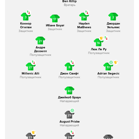
Ben Killip
Вратарь
3
14
2
17
Коннор
Hayden
Джордан
Ибане Боуат
Огилви
Matthews
Уильямс
Защитник
Защитник
Защитник
Защитник
21
16
Андре
Люк Ле Ру
Доззелл
Полузащитник
Полузащитник
27
8
10
Millenic Alli
Джон Свифт
Adrian Segecic
Полузащитник
Полузащитник
Полузащитник
40
Джейкоб Браун
Нападающий
29
August Priske
Нападающий
23
28