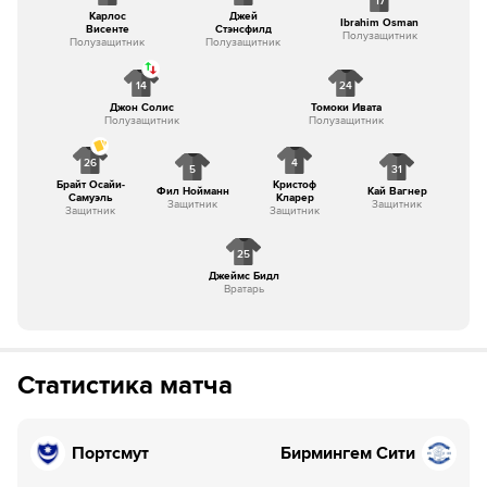
17
Карлос
Джей
Ibrahim Osman
Висенте
Стэнсфилд
Полузащитник
Полузащитник
Полузащитник
14
24
Джон Солис
Томоки Ивата
Полузащитник
Полузащитник
26
4
5
31
Брайт Осайи-
Кристоф
Фил Нойманн
Кай Вагнер
Самуэль
Кларер
Защитник
Защитник
Защитник
Защитник
25
Джеймс Бидл
Вратарь
Статистика матча
Портсмут
Бирмингем Сити