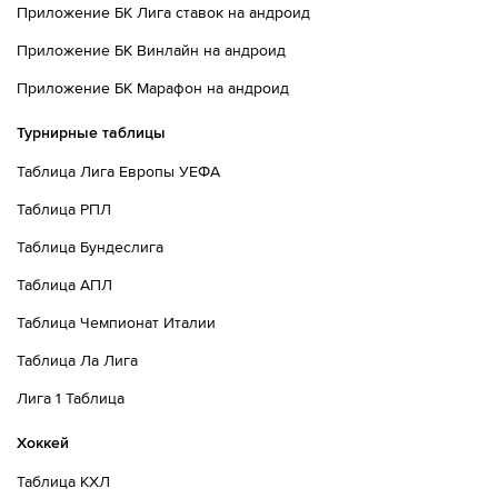
Приложение БК Лига ставок на андроид
Приложение БК Винлайн на андроид
Приложение БК Марафон на андроид
Турнирные таблицы
Таблица Лига Европы УЕФА
Таблица РПЛ
Таблица Бундеслига
Таблица АПЛ
Таблица Чемпионат Италии
Таблица Ла Лига
Лига 1 Таблица
Хоккей
Таблица КХЛ