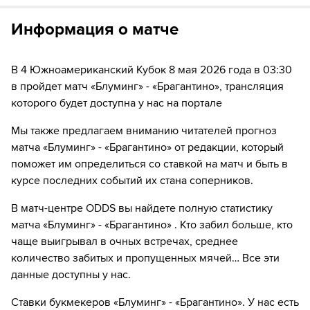
можете отвязать карту для последующего списания в течение 7
дней.
Информация о матче
46´
Замена "Блуминг": Miguel Villarroel ↔ Guilmar
Centella Bazan
В 4 Южноамериканский Кубок 8 мая 2026 года в 03:30
46´
Замена "Блуминг": Antony Vasquez ↔ Juan Mercado
в пройдет матч «Блуминг» - «Брагантино», трансляция
46´
Замена "Блуминг": Данни Бехарано ↔ Маурисио
которого будет доступна у нас на портале
Кабраль
Мы также предлагаем вниманию читателей прогноз
49´
ГОЛ!
матча «Блуминг» - «Брагантино» от редакции, который
поможет им определиться со ставкой на матч и быть в
49´
Игрок "Брагантино" Густаво Маркес забивает гол!
курсе последних событий их стана соперников.
57´
Игрок "Брагантино" Marcelinho получает жёлтую
В матч-центре ODDS вы найдете полную статистику
карточку
матча «Блуминг» - «Брагантино» . Кто забил больше, кто
59´
ГОЛ!
чаще выигрывал в очных встречах, среднее
количество забитых и пропущенных мячей… Все эти
59´
Игрок "Брагантино" Фернандо забивает гол!
данные доступны у нас.
61´
ГОЛ!
Ставки букмекеров «Блуминг» - «Брагантино». У нас есть