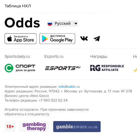
Таблица НХЛ
Русский
Русский
Казахский
Nigeria
Sportsdaily.ru
Esports.ru
Награды
Н
Электронный адрес редакции:
info@odds.ru
Адрес редакции: Россия, 117342, г. Москва, ул. Бутлерова, д. 17, пом. № 278
(Бизнес центр «Neo Geo»)
Телефон редакции: +7 993 922 62 34
Играйте осторожно. При признаках зависимости
обратитесь к специалисту.