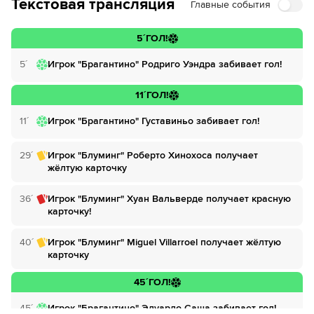
Текстовая трансляция
Главные события
на
Окко ТВ
Перейдите на сайт НТВ ПЛЮС
Далее нажмите на
«Создать учетную запись в
МАТЧ ТВ»
Инструкция
:
Нажмите на кнопку
«Оформить подписку»
5´
ГОЛ!
Введите вашу электронную почту
Перейдите на сайт ОККО ТВ
Далее нажмите на
«Создать учетную запись в
5´
Игрок "Брагантино" Родриго Уэндра забивает гол!
НТВ ПЛЮС»
Выберите тариф за 1₽ и нажмите
«Оформить
Нажмите на кнопку
«Оформить подписку»
подписку»
11´
ГОЛ!
Введите вашу электронную почту
Далее нажмите на
«Создать учетную запись в
Введите данные карты и с нее спишется 1₽
11´
Игрок "Брагантино" Густавиньо забивает гол!
ОККО ТВ»
Выберите тариф за 1₽ и нажмите
«Оформить
подписку»
Введите вашу электронную почту
Наслаждаемся трансляциями любимых
29´
Игрок "Блуминг" Роберто Хинохоса получает
Введите данные карты и с нее спишется 1₽
матчей в HD качестве в течение 7-и дней всего
жёлтую карточку
Выберите тариф за 1₽ и нажмите
«Оформить
за 1₽
подписку»
36´
Игрок "Блуминг" Хуан Вальверде получает красную
Наслаждаемся трансляциями любимых
карточку!
Если качество предоставляемых услуг МАТЧ ТВ вас не устроит,
Введите данные карты и с нее спишется 1₽
матчей в HD качестве в течение 7-и дней всего
можете отвязать карту для последующего списания в течение 7
за 1₽
дней.
40´
Игрок "Блуминг" Miguel Villarroel получает жёлтую
Наслаждаемся трансляциями любимых
карточку
Если качество предоставляемых услуг НТВ ПЛЮС вас не устроит,
матчей в HD качестве в течение 7-и дней всего
можете отвязать карту для последующего списания в течение 7
за 1₽
45´
ГОЛ!
дней.
45´
Игрок "Брагантино" Эдуардо Саша забивает гол!
Если качество предоставляемых услуг ОККО ТВ вас не устроит,