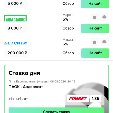
5 000
₽
Обзор
На сайт
Маржа
:
5
%
8 000
₽
Обзор
На сайт
Маржа
:
5
%
200 000
₽
Обзор
На сайт
Ставка дня
Лига Европы, квалификация, 06.08.2026, 20:45
ПАОК - Андерлехт
1.85
обе забьют
Сделать ставку