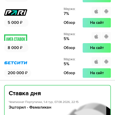
Маржа
:
7
%
5 000
₽
Обзор
На сайт
Маржа
:
5
%
8 000
₽
Обзор
На сайт
Маржа
:
5
%
200 000
₽
Обзор
На сайт
Ставка дня
Чемпионат Португалии, 1-й тур, 07.08.2026, 22:15
Эшторил - Фамаликан