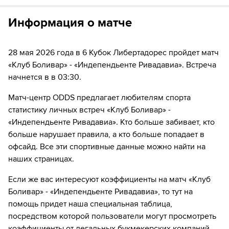
забивает гол!
можете отвязать карту для последующего списания в течение 7
дней.
Информация о матче
58´
Замена "Индепендьенте Ривадавиа": Хосе
Флорентин ↔ Себастьян Вилья
28 мая 2026 года в 6 Кубок Либертадорес пройдет матч
67´
Замена "Индепендьенте Ривадавиа": Matias
«Клуб Боливар» - «Индепендьенте Ривадавиа». Встреча
Fernandez ↔ Родриго Атенсио
начнется в в 03:30.
67´
Замена "Индепендьенте Ривадавиа": Sheyko Studer
Матч-центр ODDS предлагает любителям спорта
↔ Леонард Коста
статистику личных встреч «Клуб Боливар» -
«Индепендьенте Ривадавиа». Кто больше забивает, кто
72´
Замена "Индепендьенте Ривадавиа": Фабрицио
Сартори ↔ Diego Crego
больше нарушает правила, а кто больше попадает в
офсайд. Все эти спортивные данные можно найти на
72´
Замена "Индепендьенте Ривадавиа": Леонель Букка
наших страницах.
↔ Alessandro Riep
Если же вас интересуют коэффициенты на матч «Клуб
76´
Замена "Клуб Боливар": Хесус Сагредо ↔ Luis Paz
Боливар» - «Индепендьенте Ривадавиа», то тут на
помощь придет наша специальная таблица,
76´
Замена "Клуб Боливар": Карлос Мельгар ↔ Lucas
посредством которой пользователи могут просмотреть
Chavez
коэффициенты от легальных букмекерских компаний,