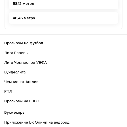
58,13 метра
48,46 метра
Прогнозы на футбол
Лига Европы
Лига Чемпионов УЕФА
Бундеслига
Чемпионат Англии
РПЛ
Прогнозы на ЕВРО
Букмекеры
Приложение БК Олимп на андроид