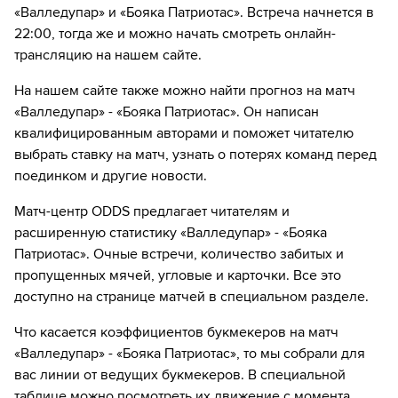
Введите вашу электронную почту
Перейдите на сайт ОККО ТВ
Далее нажмите на
«Создать учетную запись в
«Валледупар» и «Бояка Патриотас». Встреча начнется в
НТВ ПЛЮС»
Выберите тариф за 1₽ и нажмите
«Оформить
22:00, тогда же и можно начать смотреть онлайн-
Нажмите на кнопку
«Оформить подписку»
подписку»
трансляцию на нашем сайте.
Введите вашу электронную почту
Далее нажмите на
«Создать учетную запись в
Введите данные карты и с нее спишется 1₽
На нашем сайте также можно найти прогноз на матч
ОККО ТВ»
Выберите тариф за 1₽ и нажмите
«Оформить
«Валледупар» - «Бояка Патриотас». Он написан
подписку»
Введите вашу электронную почту
Наслаждаемся трансляциями любимых
квалифицированным авторами и поможет читателю
Введите данные карты и с нее спишется 1₽
матчей в HD качестве в течение 7-и дней всего
выбрать ставку на матч, узнать о потерях команд перед
Выберите тариф за 1₽ и нажмите
«Оформить
за 1₽
поединком и другие новости.
подписку»
Наслаждаемся трансляциями любимых
Если качество предоставляемых услуг МАТЧ ТВ вас не устроит,
Введите данные карты и с нее спишется 1₽
матчей в HD качестве в течение 7-и дней всего
Матч-центр ODDS предлагает читателям и
можете отвязать карту для последующего списания в течение 7
за 1₽
расширенную статистику «Валледупар» - «Бояка
дней.
Наслаждаемся трансляциями любимых
Патриотас». Очные встречи, количество забитых и
Если качество предоставляемых услуг НТВ ПЛЮС вас не устроит,
матчей в HD качестве в течение 7-и дней всего
пропущенных мячей, угловые и карточки. Все это
можете отвязать карту для последующего списания в течение 7
за 1₽
дней.
доступно на странице матчей в специальном разделе.
Если качество предоставляемых услуг ОККО ТВ вас не устроит,
Что касается коэффициентов букмекеров на матч
можете отвязать карту для последующего списания в течение 7
«Валледупар» - «Бояка Патриотас», то мы собрали для
дней.
вас линии от ведущих букмекеров. В специальной
таблице можно посмотреть их движение с момента