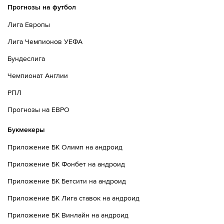
Прогнозы на футбол
Лига Европы
Лига Чемпионов УЕФА
Бундеслига
Чемпионат Англии
РПЛ
Прогнозы на ЕВРО
Букмекеры
Приложение БК Олимп на андроид
Приложение БК Фонбет на андроид
Приложение БК Бетсити на андроид
Приложение БК Лига ставок на андроид
Приложение БК Винлайн на андроид