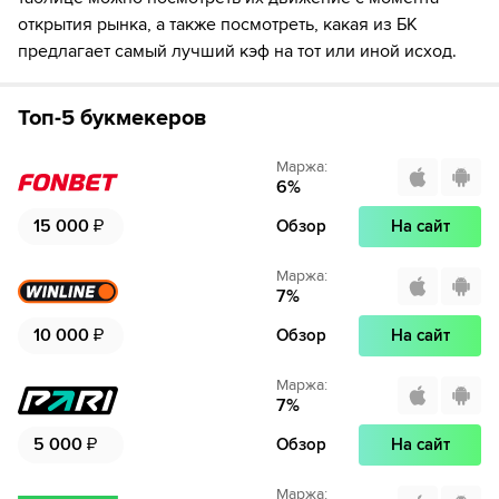
открытия рынка, а также посмотреть, какая из БК
предлагает самый лучший кэф на тот или иной исход.
Топ-5 букмекеров
Маржа
:
6
%
15 000
₽
Обзор
На сайт
Маржа
:
7
%
10 000
₽
Обзор
На сайт
Маржа
:
7
%
5 000
₽
Обзор
На сайт
Маржа
: