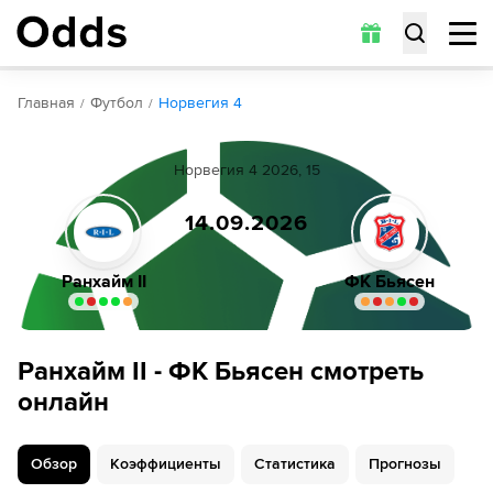
Обзор
Коэффициенты
Статистика
Прогнозы
Главная
Футбол
Норвегия 4
Норвегия 4 2026, 15
14.09.2026
Ранхайм II
ФК Бьясен
Ранхайм II - ФК Бьясен смотреть
онлайн
Обзор
Коэффициенты
Статистика
Прогнозы