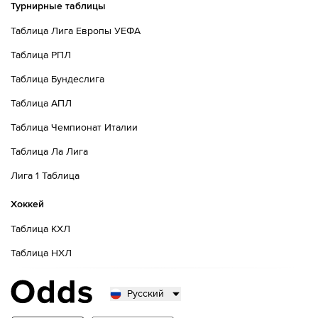
Турнирные таблицы
Таблица Лига Европы УЕФА
Таблица РПЛ
Таблица Бундеслига
Таблица АПЛ
Таблица Чемпионат Италии
Таблица Ла Лига
Лига 1 Таблица
Хоккей
Таблица КХЛ
Таблица НХЛ
Русский