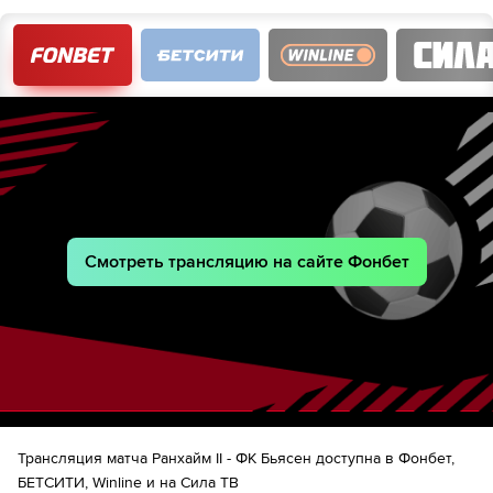
Смотреть трансляцию на сайте Фонбет
Трансляция матча Ранхайм II - ФК Бьясен доступна в Фонбет,
БЕТСИТИ, Winline и на Сила ТВ