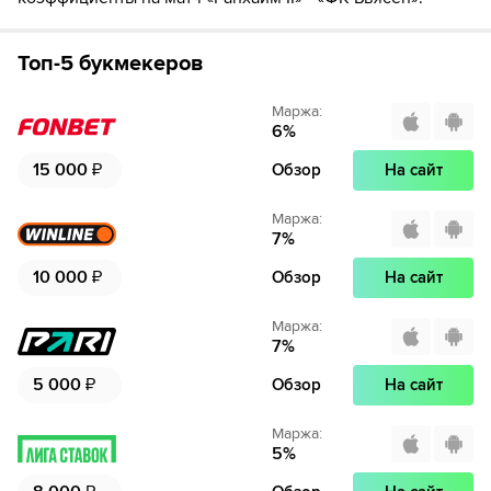
Топ-5 букмекеров
Маржа
:
6
%
15 000
₽
Обзор
На сайт
Маржа
:
7
%
10 000
₽
Обзор
На сайт
Маржа
:
7
%
5 000
₽
Обзор
На сайт
Маржа
:
5
%