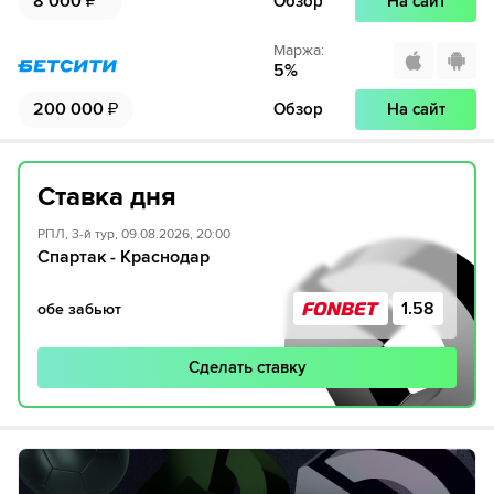
8 000
₽
Обзор
На сайт
Маржа
:
5
%
200 000
₽
Обзор
На сайт
Ставка дня
РПЛ, 3-й тур, 09.08.2026, 20:00
Спартак - Краснодар
1.58
обе забьют
Сделать ставку