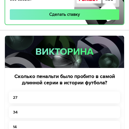
Сделать ставку
ВИКТОРИНА
ВИКТОРИНА
Сколько пенальти было пробито в самой
длинной серии в истории футбола?
27
34
14