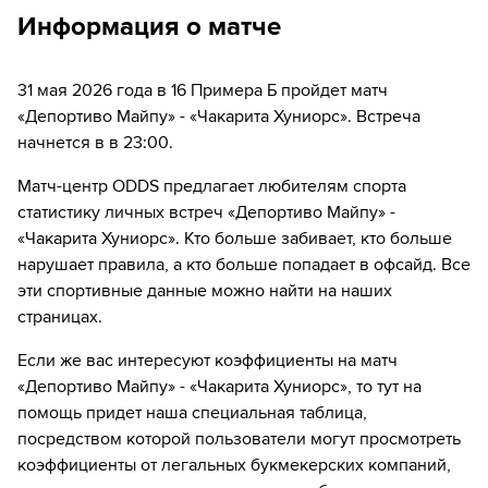
дней.
Информация о матче
83´
ГОЛ!
83´
Игрок "Депортиво Майпу" Franco Saccone забивает
31 мая 2026 года в 16 Примера Б пройдет матч
гол!
«Депортиво Майпу» - «Чакарита Хуниорс». Встреча
начнется в в 23:00.
Матч-центр ODDS предлагает любителям спорта
статистику личных встреч «Депортиво Майпу» -
«Чакарита Хуниорс». Кто больше забивает, кто больше
нарушает правила, а кто больше попадает в офсайд. Все
эти спортивные данные можно найти на наших
страницах.
Если же вас интересуют коэффициенты на матч
«Депортиво Майпу» - «Чакарита Хуниорс», то тут на
помощь придет наша специальная таблица,
посредством которой пользователи могут просмотреть
коэффициенты от легальных букмекерских компаний,