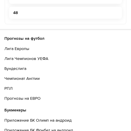
48
Прогнозы на футбол
Лига Европы
Лига Чемпионов УЕФА
Бундеслига
Чемпионат Англии
РПЛ
Прогнозы на ЕВРО
Букмекеры
Приложение БК Олимп на андроид
Приложение БК Фонбет на андроид