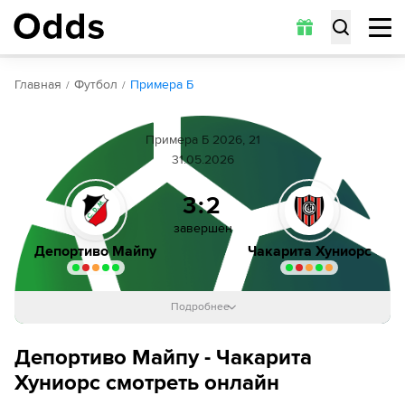
Обзор
Коэффициенты
Статистика
Прогнозы
Главная
Футбол
Примера Б
Примера Б 2026, 21
31.05.2026
3:2
завершен
Депортиво Майпу
Чакарита Хуниорс
Подробнее
Marcelo Eggel
50´
63´
Maximiliano Melendez
Депортиво Майпу - Чакарита
66´
Lorenzo Brun
Хуниорс смотреть онлайн
Franco Saccone
80´