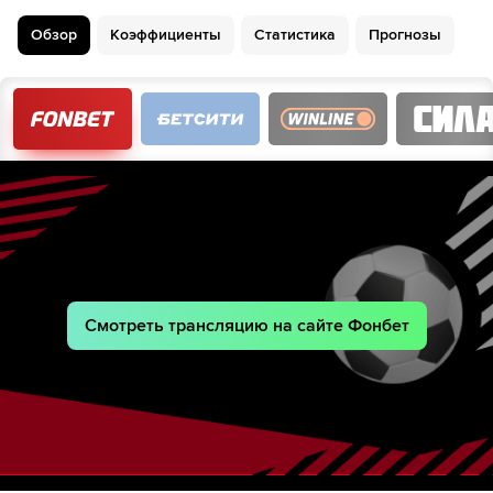
Franco Saccone
83´
Обзор
Коэффициенты
Статистика
Прогнозы
Смотреть трансляцию на сайте Фонбет