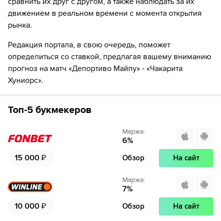
сравнить их друг с другом, а также наблюдать за их
движением в реальном времени с момента открытия
рынка.
Редакция портала, в свою очередь, поможет
определиться со ставкой, предлагая вашему вниманию
прогноз на матч «Депортиво Майпу» - «Чакарита
Хуниорс».
Топ-5 букмекеров
Маржа
:
6
%
15 000
₽
Обзор
На сайт
Маржа
:
7
%
10 000
₽
Обзор
На сайт