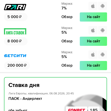
Маржа
:
7
%
5 000
₽
Обзор
На сайт
Маржа
:
5
%
8 000
₽
Обзор
На сайт
Маржа
:
5
%
200 000
₽
Обзор
На сайт
Ставка дня
Лига Европы, квалификация, 06.08.2026, 20:45
ПАОК - Андерлехт
1.85
обе забьют