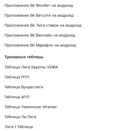
Приложение БК Фонбет на андроид
Приложение БК Бетсити на андроид
Приложение БК Лига ставок на андроид
Приложение БК Винлайн на андроид
Приложение БК Марафон на андроид
Турнирные таблицы
Таблица Лига Европы УЕФА
Таблица РПЛ
Таблица Бундеслига
Таблица АПЛ
Таблица Чемпионат Италии
Таблица Ла Лига
Лига 1 Таблица