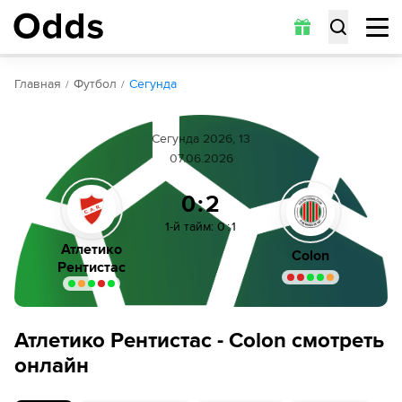
Обзор
Коэффициенты
Статистика
Прогнозы
Главная
Футбол
Сегунда
Сегунда 2026, 13
07.06.2026
0:2
1-й тайм
:
0
:
1
Атлетико
Colon
Рентистас
Атлетико Рентистас - Colon смотреть
онлайн