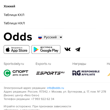
Хоккей
Таблица КХЛ
Таблица НХЛ
Русский
Русский
Казахский
Nigeria
Sportsdaily.ru
Esports.ru
Награды
Н
Электронный адрес редакции:
info@odds.ru
Адрес редакции: Россия, 117342, г. Москва, ул. Бутлерова, д. 17, пом. № 278
(Бизнес центр «Neo Geo»)
Телефон редакции: +7 993 922 62 34
Играйте осторожно. При признаках зависимости