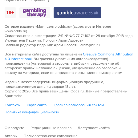
обратитесь к специалисту.
Сетевое издание «Матч-центр odds.ru» (адрес в сети Интернет -
www.odds.ru)
Свидетельство о регистрации: ЭЛ № ФС 77-74102 от 29 октября 2018 года.
Учредитель Издания: Погосян Арам Ашотович
Главный редактор Издания: Арам Погосян, aram@brl.ru
Все материалы сайта доступны по лицензии
Creative Commons Attribution
4.0 International
. Вы должны указать имя автора (создателя)
произведения (материала) и стороны атрибуции, уведомление об
авторских правах, название лицензии, уведомление об оговорке и
ссылку на материал, если они предоставлены вместе с материалом.
Издание может содержать информационную продукцию,
предназначенную для лиц старше 18 лет.
Copyright
2026
Все права защищены. Odds.ru. Данные предоставлены
Sportradar.
Контакты
Карта сайта
Правила пользования сайтом
Политика конфиденциальности
О продукте
Редакционные правила
Доступность сайта
Авторы
Пользовательское соглашение