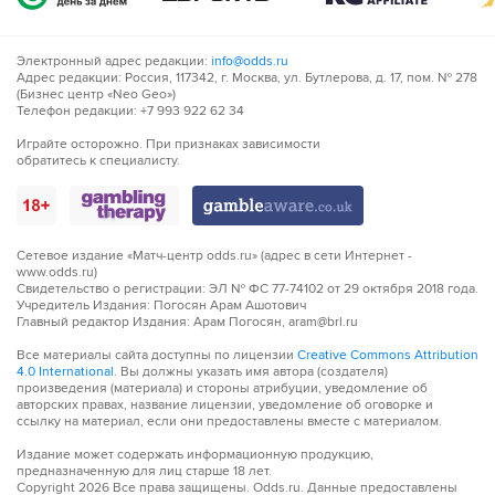
Электронный адрес редакции:
info@odds.ru
Адрес редакции: Россия, 117342, г. Москва, ул. Бутлерова, д. 17, пом. № 278
(Бизнес центр «Neo Geo»)
Телефон редакции: +7 993 922 62 34
Играйте осторожно. При признаках зависимости
обратитесь к специалисту.
Сетевое издание «Матч-центр odds.ru» (адрес в сети Интернет -
www.odds.ru)
Свидетельство о регистрации: ЭЛ № ФС 77-74102 от 29 октября 2018 года.
Учредитель Издания: Погосян Арам Ашотович
Главный редактор Издания: Арам Погосян, aram@brl.ru
Все материалы сайта доступны по лицензии
Creative Commons Attribution
4.0 International
. Вы должны указать имя автора (создателя)
произведения (материала) и стороны атрибуции, уведомление об
авторских правах, название лицензии, уведомление об оговорке и
ссылку на материал, если они предоставлены вместе с материалом.
Издание может содержать информационную продукцию,
предназначенную для лиц старше 18 лет.
Copyright
2026
Все права защищены. Odds.ru. Данные предоставлены