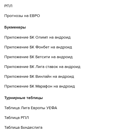
РПЛ
Прогнозы на ЕВРО
Букмекеры
Приложение БК Олимп на андроид
Приложение БК Фонбет на андроид
Приложение БК Бетсити на андроид
Приложение БК Лига ставок на андроид
Приложение БК Винлайн на андроид
Приложение БК Марафон на андроид
Турнирные таблицы
Таблица Лига Европы УЕФА
Таблица РПЛ
Таблица Бундеслига