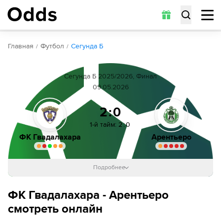
Обзор
Коэффициенты
Статистика
Прогнозы
Главная
Футбол
Сегунда Б
Сегунда Б 2025/2026, Финал
09.05.2026
2:0
1-й тайм
:
2
:
0
ФК Гвадалахара
Арентьеро
Подробнее
Энрике Лопес
18´
Pablo Munoz
45´+8
ФК Гвадалахара - Арентьеро
смотреть онлайн