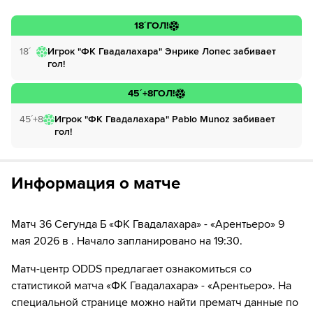
Далее нажмите на
«Создать учетную запись в
МАТЧ ТВ»
Инструкция
:
Нажмите на кнопку
«Оформить подписку»
18´
ГОЛ!
Введите вашу электронную почту
Перейдите на сайт ОККО ТВ
Далее нажмите на
«Создать учетную запись в
18´
Игрок "ФК Гвадалахара" Энрике Лопес забивает
НТВ ПЛЮС»
гол!
Выберите тариф за 1₽ и нажмите
«Оформить
Нажмите на кнопку
«Оформить подписку»
подписку»
Введите вашу электронную почту
45´+8
ГОЛ!
Далее нажмите на
«Создать учетную запись в
Введите данные карты и с нее спишется 1₽
ОККО ТВ»
Выберите тариф за 1₽ и нажмите
«Оформить
45´+8
Игрок "ФК Гвадалахара" Pablo Munoz забивает
подписку»
гол!
Введите вашу электронную почту
Наслаждаемся трансляциями любимых
Введите данные карты и с нее спишется 1₽
матчей в HD качестве в течение 7-и дней всего
Выберите тариф за 1₽ и нажмите
«Оформить
за 1₽
подписку»
Информация о матче
Наслаждаемся трансляциями любимых
Если качество предоставляемых услуг МАТЧ ТВ вас не устроит,
Введите данные карты и с нее спишется 1₽
матчей в HD качестве в течение 7-и дней всего
можете отвязать карту для последующего списания в течение 7
за 1₽
Матч 36 Сегунда Б «ФК Гвадалахара» - «Арентьеро» 9
дней.
Наслаждаемся трансляциями любимых
мая 2026 в . Начало запланировано на 19:30.
Если качество предоставляемых услуг НТВ ПЛЮС вас не устроит,
матчей в HD качестве в течение 7-и дней всего
можете отвязать карту для последующего списания в течение 7
за 1₽
Матч-центр ODDS предлагает ознакомиться со
дней.
cтатистикой матча «ФК Гвадалахара» - «Арентьеро». На
Если качество предоставляемых услуг ОККО ТВ вас не устроит,
специальной странице можно найти прематч данные по
можете отвязать карту для последующего списания в течение 7