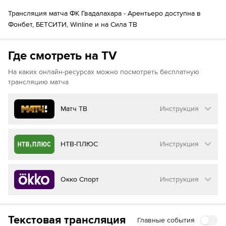
Трансляция матча ФК Гвадалахара - Арентьеро доступна в
Фонбет, БЕТСИТИ, Winline и на Сила ТВ
Где смотреть на TV
На каких онлайн-ресурсах можно посмотреть бесплатную
трансляцию матча
Матч ТВ
Инструкция
Как смотреть бесплатно трансляцию матча
НТВ-ПЛЮС
Инструкция
на
Матч ТВ
Инструкция
:
Как смотреть бесплатно трансляцию матча
Окко Спорт
Инструкция
на
НТВ ПЛЮС
Перейдите на сайт МАТЧ ТВ
Инструкция
:
Нажмите на кнопку
«Оформить подписку»
Как смотреть бесплатно трансляцию матча
Текстовая трансляция
Главные события
на
Окко ТВ
Перейдите на сайт НТВ ПЛЮС