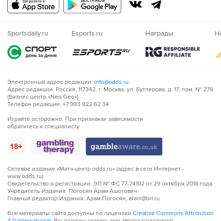
Русский
Казахский
Nigeria
Sportsdaily.ru
Esports.ru
Награды
Н
Электронный адрес редакции:
info@odds.ru
Адрес редакции: Россия, 117342, г. Москва, ул. Бутлерова, д. 17, пом. № 278
(Бизнес центр «Neo Geo»)
Телефон редакции: +7 993 922 62 34
Играйте осторожно. При признаках зависимости
обратитесь к специалисту.
Сетевое издание «Матч-центр odds.ru» (адрес в сети Интернет -
www.odds.ru)
Свидетельство о регистрации: ЭЛ № ФС 77-74102 от 29 октября 2018 года.
Учредитель Издания: Погосян Арам Ашотович
Главный редактор Издания: Арам Погосян, aram@brl.ru
Все материалы сайта доступны по лицензии
Creative Commons Attribution
4.0 International
. Вы должны указать имя автора (создателя)