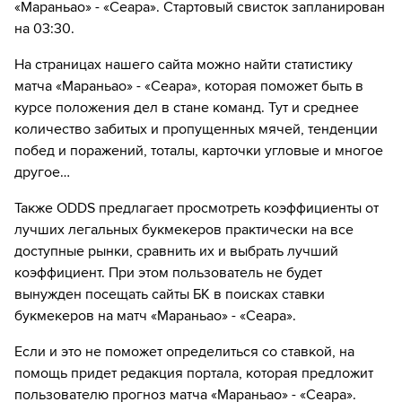
Перейдите на сайт ОККО ТВ
Далее нажмите на
«Создать учетную запись в
«Мараньао» - «Сеара». Стартовый свисток запланирован
НТВ ПЛЮС»
Выберите тариф за 1₽ и нажмите
«Оформить
на 03:30.
Нажмите на кнопку
«Оформить подписку»
подписку»
Введите вашу электронную почту
На страницах нашего сайта можно найти статистику
Далее нажмите на
«Создать учетную запись в
Введите данные карты и с нее спишется 1₽
матча «Мараньао» - «Сеара», которая поможет быть в
ОККО ТВ»
Выберите тариф за 1₽ и нажмите
«Оформить
курсе положения дел в стане команд. Тут и среднее
подписку»
Введите вашу электронную почту
Наслаждаемся трансляциями любимых
количество забитых и пропущенных мячей, тенденции
Введите данные карты и с нее спишется 1₽
матчей в HD качестве в течение 7-и дней всего
побед и поражений, тоталы, карточки угловые и многое
Выберите тариф за 1₽ и нажмите
«Оформить
за 1₽
другое…
подписку»
Наслаждаемся трансляциями любимых
Если качество предоставляемых услуг МАТЧ ТВ вас не устроит,
Введите данные карты и с нее спишется 1₽
матчей в HD качестве в течение 7-и дней всего
Также ODDS предлагает просмотреть коэффициенты от
можете отвязать карту для последующего списания в течение 7
за 1₽
лучших легальных букмекеров практически на все
дней.
Наслаждаемся трансляциями любимых
доступные рынки, сравнить их и выбрать лучший
Если качество предоставляемых услуг НТВ ПЛЮС вас не устроит,
матчей в HD качестве в течение 7-и дней всего
коэффициент. При этом пользователь не будет
можете отвязать карту для последующего списания в течение 7
за 1₽
дней.
вынужден посещать сайты БК в поисках ставки
букмекеров на матч «Мараньао» - «Сеара».
Если качество предоставляемых услуг ОККО ТВ вас не устроит,
можете отвязать карту для последующего списания в течение 7
Если и это не поможет определиться со ставкой, на
дней.
помощь придет редакция портала, которая предложит
пользователю прогноз матча «Мараньао» - «Сеара».