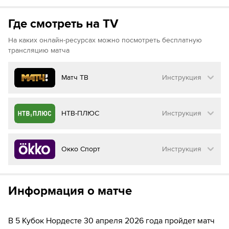
Где смотреть на TV
На каких онлайн-ресурсах можно посмотреть бесплатную
трансляцию матча
Матч ТВ
Инструкция
Как смотреть бесплатно трансляцию матча
НТВ-ПЛЮС
Инструкция
на
Матч ТВ
Инструкция
:
Как смотреть бесплатно трансляцию матча
Окко Спорт
Инструкция
на
НТВ ПЛЮС
Перейдите на сайт МАТЧ ТВ
Инструкция
:
Нажмите на кнопку
«Оформить подписку»
Как смотреть бесплатно трансляцию матча
Информация о матче
на
Окко ТВ
Перейдите на сайт НТВ ПЛЮС
Далее нажмите на
«Создать учетную запись в
МАТЧ ТВ»
Инструкция
:
Нажмите на кнопку
«Оформить подписку»
В 5 Кубок Нордесте 30 апреля 2026 года пройдет матч
Введите вашу электронную почту