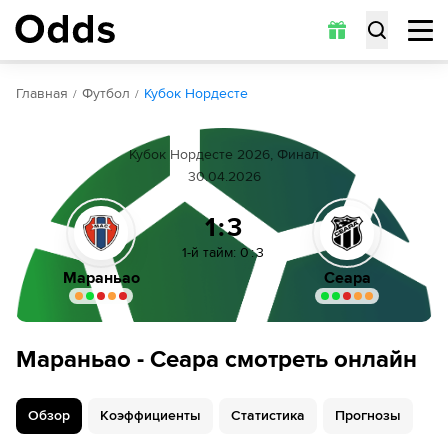
Обзор
Коэффициенты
Статистика
Прогнозы
Главная
Футбол
Кубок Нордесте
Кубок Нордесте 2026, Финал
30.04.2026
1:3
1-й тайм
:
0
:
3
Мараньао
Сеара
Мараньао - Сеара смотреть онлайн
Обзор
Коэффициенты
Статистика
Прогнозы