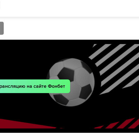
н
90´+2
рансляцию на сайте Фонбет