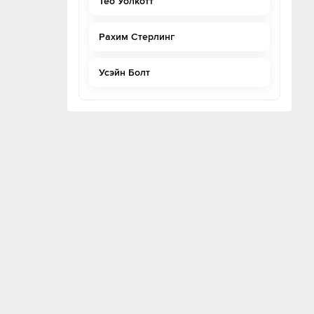
Тео Уолкотт
Рахим Стерлинг
Усэйн Болт
Хоккей
Таблица КХЛ
Таблица НХЛ