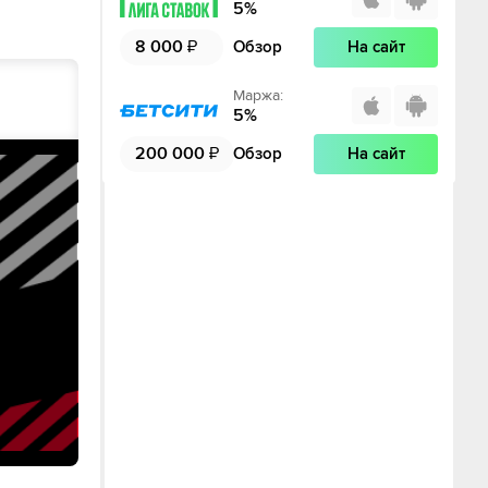
5
%
8 000
₽
Обзор
На сайт
Маржа
:
5
%
200 000
₽
Обзор
На сайт