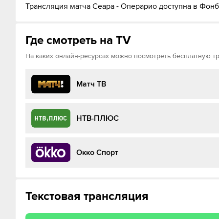
Трансляция матча Сеара - Операрио доступна в Фонбе
Где смотреть на TV
На каких онлайн-ресурсах можно посмотреть бесплатную т
Матч ТВ
Как смотреть бесплатно трансляцию матча
НТВ-ПЛЮС
Инструкция
:
Как смотреть бесплатно трансляцию матча
Перейдите на сайт МАТЧ ТВ
Окко Спорт
Инструкция
:
Нажмите на кнопку
«Оформить подписку»
Как смотреть бесплатно трансляцию матча
Перейдите на сайт НТВ ПЛЮС
Далее нажмите на
«Создать учетную запись в
Текстовая трансляция
Инструкция
:
Нажмите на кнопку
«Оформить подписку»
Введите вашу электронную почту