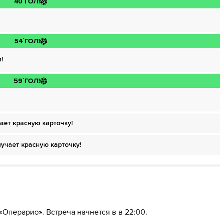
40´
ГОЛ!
в НТВ ПЛЮС»
дписку»
 ОККО ТВ»
дписку»
54´
ГОЛ!
HD качестве в течение 7-и дней всего за 1₽
!
ожете отвязать карту для последующего списания в течение 7 дней.
дписку»
HD качестве в течение 7-и дней всего за 1₽
59´
ГОЛ!
 можете отвязать карту для последующего списания в течение 7 дней.
HD качестве в течение 7-и дней всего за 1₽
ает красную карточку!
ожете отвязать карту для последующего списания в течение 7 дней.
лучает красную карточку!
 «Операрио». Встреча начнется в в 22:00.