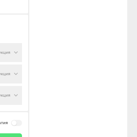
укция
укция
укция
ытия