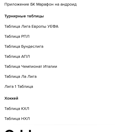
Приложение БК Марафон на андроид
Турнирные таблицы
Таблица Лига Европы УЕФА
Таблица РПЛ
Таблица Бундеслига
Таблица АПЛ
Таблица Чемпионат Италии
Таблица Ла Лига
Лига 1 Таблица
Хоккей
Таблица КХЛ
Таблица НХЛ