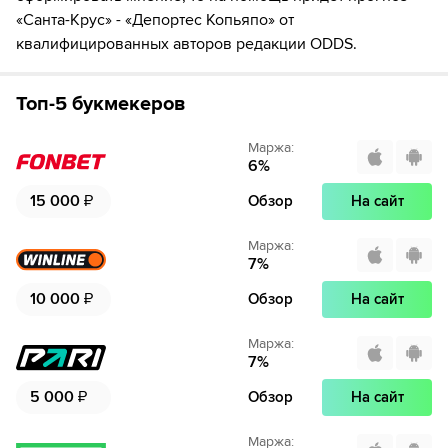
«Санта-Крус» - «Депортес Копьяпо» от
квалифицированных авторов редакции ODDS.
Топ-5 букмекеров
Маржа
:
6
%
15 000
₽
Обзор
На сайт
Маржа
:
7
%
10 000
₽
Обзор
На сайт
Маржа
:
7
%
5 000
₽
Обзор
На сайт
Маржа
: