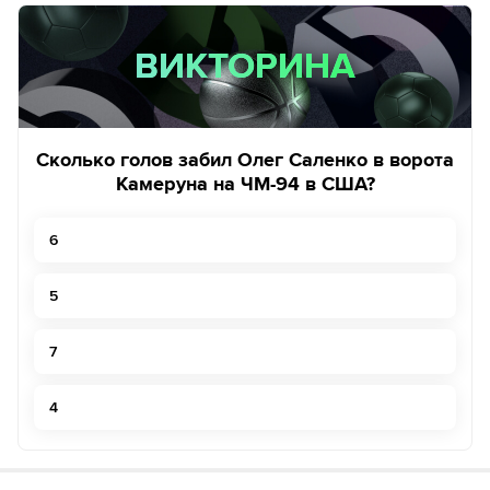
ВИКТОРИНА
ВИКТОРИНА
Сколько голов забил Олег Саленко в ворота
Камеруна на ЧМ-94 в США?
6
5
7
4