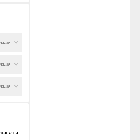
укция
укция
укция
овано на