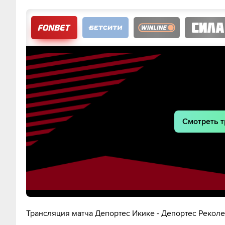
Смотреть т
Трансляция матча Депортес Икике - Депортес Реколет