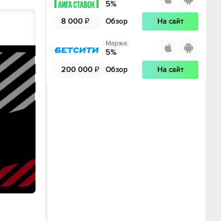
5
%
8 000
₽
Обзор
На сайт
Маржа
:
5
%
200 000
₽
Обзор
На сайт