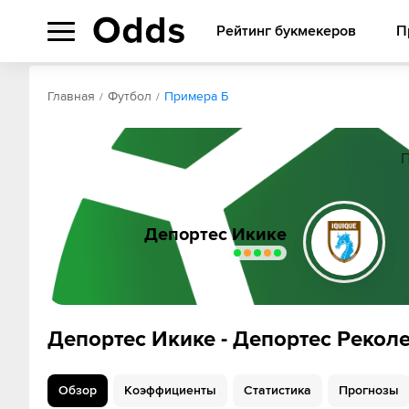
Рейтинг букмекеров
П
Обзор
Коэффициенты
Статистика
Прогнозы
Главная
Футбол
Примера Б
П
Депортес Икике
Депортес Икике - Депортес Рекол
Обзор
Коэффициенты
Статистика
Прогнозы