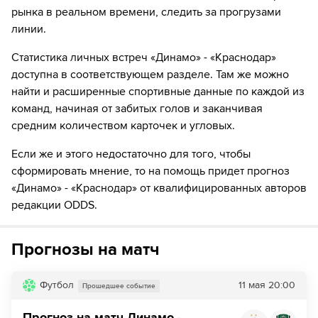
за 1₽
рынка в реальном времени, следить за прогрузами
подписку»
Наслаждаемся трансляциями любимых
линии.
Если качество предоставляемых услуг МАТЧ ТВ вас не устроит,
Введите данные карты и с нее спишется 1₽
матчей в HD качестве в течение 7-и дней всего
можете отвязать карту для последующего списания в течение 7
за 1₽
Статистика личных встреч «Динамо» - «Краснодар»
дней.
Наслаждаемся трансляциями любимых
доступна в соответствующем разделе. Там же можно
Если качество предоставляемых услуг НТВ ПЛЮС вас не устроит,
матчей в HD качестве в течение 7-и дней всего
найти и расширенные спортивные данные по каждой из
можете отвязать карту для последующего списания в течение 7
за 1₽
дней.
команд, начиная от забитых голов и заканчивая
средним количеством карточек и угловых.
Если качество предоставляемых услуг ОККО ТВ вас не устроит,
можете отвязать карту для последующего списания в течение 7
Если же и этого недостаточно для того, чтобы
дней.
сформировать мнение, то на помощь придет прогноз
«Динамо» - «Краснодар» от квалифицированных авторов
редакции ODDS.
Прогнозы на матч
Футбол
11 мая
20:00
Прошедшее событие
Прогноз на матч Динамо -