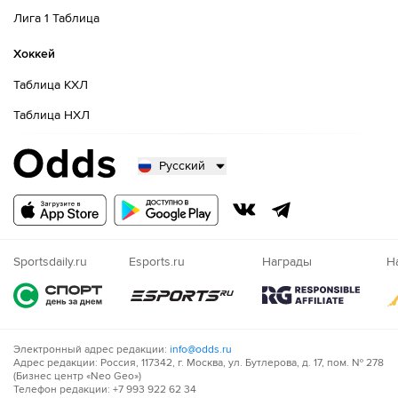
Лига 1 Таблица
Хоккей
Таблица КХЛ
Таблица НХЛ
Русский
Русский
Казахский
Nigeria
Sportsdaily.ru
Esports.ru
Награды
Н
Электронный адрес редакции:
info@odds.ru
Адрес редакции: Россия, 117342, г. Москва, ул. Бутлерова, д. 17, пом. № 278
(Бизнес центр «Neo Geo»)
Телефон редакции: +7 993 922 62 34