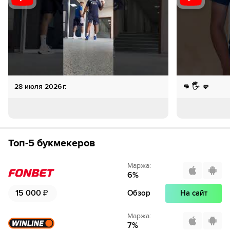
28 июля 2026 г.
👊 🖐️ 🤛
Топ-5 букмекеров
Маржа
:
6
%
15 000
₽
Обзор
На сайт
Маржа
:
7
%