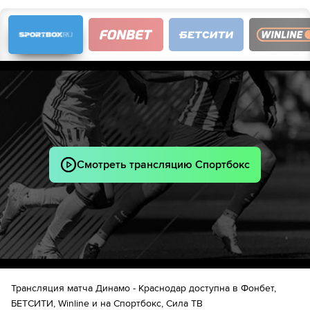
Смотреть трансляцию Спортбокс
Трансляция матча Динамо - Краснодар доступна в Фонбет,
БЕТСИТИ, Winline и на Спортбокс, Сила ТВ