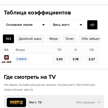
Таблица коэффициентов
Основная линия
Весь матч
Основная линия
Весь матч
1Х2
Двойной шанс
Фора
Тотал
Обе забьют
БК
Бонус
П1
Х
П2
3 000
₽
3.03
3.78
2.27
Где смотреть на TV
На каких онлайн-ресурсах можно посмотреть бесплатную
трансляцию матча
Матч ТВ
Инструкция