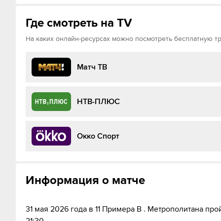
Где смотреть на TV
На каких онлайн-ресурсах можно посмотреть бесплатную т
Матч ТВ
Как смотреть бесплатно трансляцию матча
НТВ-ПЛЮС
Инструкция
:
Как смотреть бесплатно трансляцию матча
Перейдите на сайт МАТЧ ТВ
Окко Спорт
Инструкция
:
Нажмите на кнопку
«Оформить подписку»
Как смотреть бесплатно трансляцию матча
Перейдите на сайт НТВ ПЛЮС
Далее нажмите на
«Создать учетную запись в
Информация о матче
Инструкция
:
Нажмите на кнопку
«Оформить подписку»
Введите вашу электронную почту
Перейдите на сайт ОККО ТВ
Далее нажмите на
«Создать учетную запись 
Выберите тариф за 1₽ и нажмите
«Оформить по
31 мая 2026 года в 11 Примера B . Метрополитана про