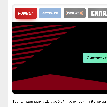
Смотреть т
Трансляция матча Дуглас Хайг - Химнасия и Эсгрима 