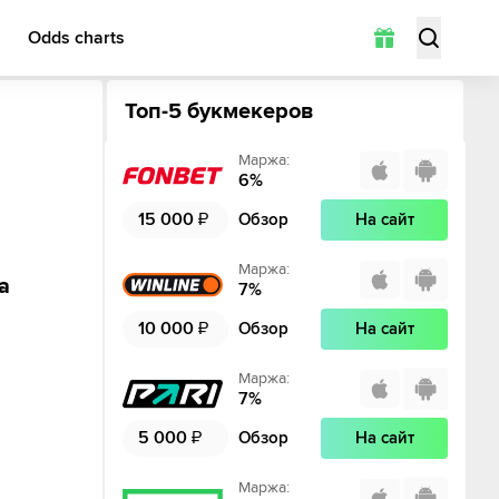
Odds charts
Топ-5 букмекеров
Маржа
:
6
%
15 000
₽
Обзор
На сайт
Маржа
:
а
7
%
10 000
₽
Обзор
На сайт
Маржа
:
7
%
5 000
₽
Обзор
На сайт
Маржа
: