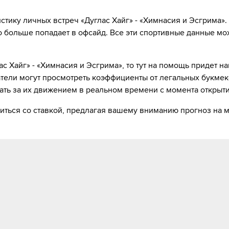
тику личных встреч «Дуглас Хайг» - «Химнасия и Эсгрима».
 ОККО ТВ»
дписку»
HD качестве в течение 7-и дней всего за 1₽
то больше попадает в офсайд. Все эти спортивные данные мо
ожете отвязать карту для последующего списания в течение 7 дней.
дписку»
с Хайг» - «Химнасия и Эсгрима», то тут на помощь придет н
HD качестве в течение 7-и дней всего за 1₽
атели могут просмотреть коэффициенты от легальных букме
 можете отвязать карту для последующего списания в течение 7 дней.
дать за их движением в реальном времени с момента открыт
HD качестве в течение 7-и дней всего за 1₽
иться со ставкой, предлагая вашему вниманию прогноз на м
ожете отвязать карту для последующего списания в течение 7 дней.