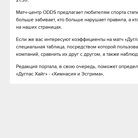
21:30.
Нажмите на кнопку
«Оформить подписку»
Введите вашу электронную почту
Введите данные карты и с нее спишется 1₽
Матч-центр ODDS предлагает любителям спорта статис
Далее нажмите на
«Создать учетную запись в
Выберите тариф за 1₽ и нажмите
«Оформить по
Наслаждаемся трансляциями любимых матчей в 
больше забивает, кто больше нарушает правила, а к
Введите вашу электронную почту
Введите данные карты и с нее спишется 1₽
на наших страницах.
Если качество предоставляемых услуг МАТЧ ТВ вас не устроит, м
Выберите тариф за 1₽ и нажмите
«Оформить по
Если же вас интересуют коэффициенты на матч «Дугла
Наслаждаемся трансляциями любимых матчей в 
Введите данные карты и с нее спишется 1₽
специальная таблица, посредством которой пользов
Если качество предоставляемых услуг НТВ ПЛЮС вас не устроит,
компаний, сравнить их друг с другом, а также наблю
Наслаждаемся трансляциями любимых матчей в 
Редакция портала, в свою очередь, поможет определ
«Дуглас Хайг» - «Химнасия и Эсгрима».
Если качество предоставляемых услуг ОККО ТВ вас не устроит, м