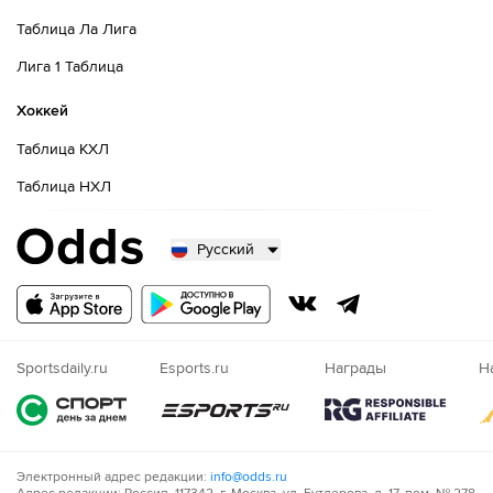
Таблица Ла Лига
Лига 1 Таблица
Хоккей
Таблица КХЛ
Таблица НХЛ
Русский
Русский
Казахский
Nigeria
Sportsdaily.ru
Esports.ru
Награды
Н
Электронный адрес редакции:
info@odds.ru