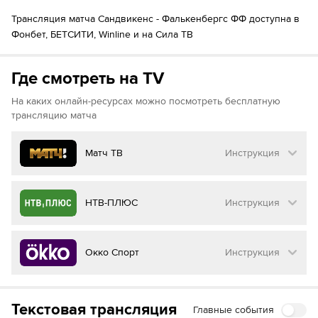
Трансляция матча Сандвикенc - Фалькенбергс ФФ доступна в
Фонбет, БЕТСИТИ, Winline и на Сила ТВ
Где смотреть на TV
На каких онлайн-ресурсах можно посмотреть бесплатную
трансляцию матча
Матч ТВ
Инструкция
Как смотреть бесплатно трансляцию матча
НТВ-ПЛЮС
Инструкция
на
Матч ТВ
Инструкция
:
Как смотреть бесплатно трансляцию матча
Окко Спорт
Инструкция
на
НТВ ПЛЮС
Перейдите на сайт МАТЧ ТВ
Инструкция
:
Нажмите на кнопку
«Оформить подписку»
Как смотреть бесплатно трансляцию матча
Текстовая трансляция
Главные события
на
Окко ТВ
Перейдите на сайт НТВ ПЛЮС