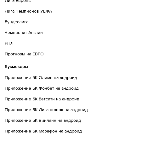
Лига Европы
Лига Чемпионов УЕФА
Бундеслига
Чемпионат Англии
РПЛ
Прогнозы на ЕВРО
Букмекеры
Приложение БК Олимп на андроид
Приложение БК Фонбет на андроид
Приложение БК Бетсити на андроид
Приложение БК Лига ставок на андроид
Приложение БК Винлайн на андроид
Приложение БК Марафон на андроид