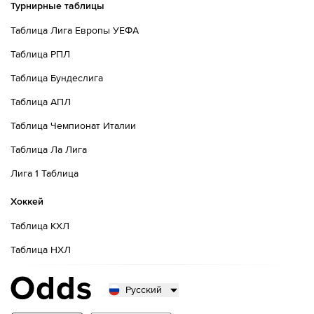
Турнирные таблицы
Таблица Лига Европы УЕФА
Таблица РПЛ
Таблица Бундеслига
Таблица АПЛ
Таблица Чемпионат Италии
Таблица Ла Лига
Лига 1 Таблица
Хоккей
Таблица КХЛ
Таблица НХЛ
Русский