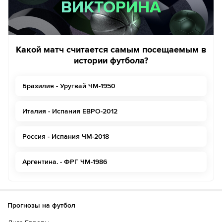
ВИКТОРИНА
ВИКТОРИНА
Какой матч считается самым посещаемым в
истории футбола?
Бразилия - Уругвай ЧМ-1950
Италия - Испания ЕВРО-2012
Россия - Испания ЧМ-2018
Аргентина. - ФРГ ЧМ-1986
Прогнозы на футбол