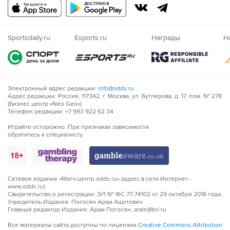
Русский
Казахский
Nigeria
Sportsdaily.ru
Esports.ru
Награды
Н
Электронный адрес редакции:
info@odds.ru
Адрес редакции: Россия, 117342, г. Москва, ул. Бутлерова, д. 17, пом. № 278
(Бизнес центр «Neo Geo»)
Телефон редакции: +7 993 922 62 34
Играйте осторожно. При признаках зависимости
обратитесь к специалисту.
Сетевое издание «Матч-центр odds.ru» (адрес в сети Интернет -
www.odds.ru)
Свидетельство о регистрации: ЭЛ № ФС 77-74102 от 29 октября 2018 года.
Учредитель Издания: Погосян Арам Ашотович
Главный редактор Издания: Арам Погосян, aram@brl.ru
Все материалы сайта доступны по лицензии
Creative Commons Attribution