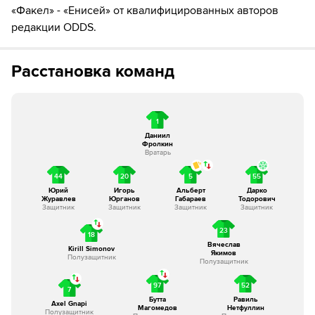
«Факел» - «Енисей» от квалифицированных авторов
редакции ODDS.
Расстановка команд
1
Даниил
Фролкин
Вратарь
44
20
5
55
Юрий
Игорь
Альберт
Дарко
Журавлев
Юрганов
Габараев
Тодорович
Защитник
Защитник
Защитник
Защитник
23
18
Вячеслав
Kirill Simonov
Якимов
Полузащитник
Полузащитник
97
52
7
Бутта
Равиль
Axel Gnapi
Магомедов
Нетфуллин
Полузащитник