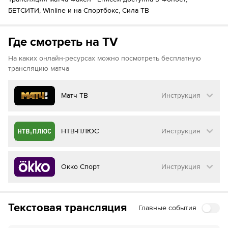
Kirill Simonov
90´+4
БЕТСИТИ, Winline и на Спортбокс, Сила ТВ
Aleksandr Belyaev
Где смотреть на TV
На каких онлайн-ресурсах можно посмотреть бесплатную
трансляцию матча
Матч ТВ
Инструкция
Как смотреть бесплатно трансляцию матча
НТВ-ПЛЮС
Инструкция
на
Матч ТВ
Инструкция
:
Как смотреть бесплатно трансляцию матча
Окко Спорт
Инструкция
на
НТВ ПЛЮС
Перейдите на сайт МАТЧ ТВ
Инструкция
:
Нажмите на кнопку
«Оформить подписку»
Как смотреть бесплатно трансляцию матча
Текстовая трансляция
Главные события
на
Окко ТВ
Перейдите на сайт НТВ ПЛЮС
Далее нажмите на
«Создать учетную запись в
МАТЧ ТВ»