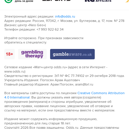
Электронный адрес редакции:
info@odds.ru
Адрес редакции: Россия, 117342, г. Москва, ул. Бутлерова, д. 17, пом. № 278
(Бизнес центр «Neo Geo»)
Телефон редакции: +7 993 922 62 34
Играйте осторожно. При признаках зависимости
обратитесь к специалисту.
Сетевое издание «Матч-центр odds.ru» (адрес в сети Интернет -
www.odds.ru)
Свидетельство о регистрации: ЭЛ № ФС 77-74102 от 29 октября 2018 года.
Учредитель Издания: Погосян Арам Ашотович
Главный редактор Издания: Арам Погосян, aram@brl.ru
Все материалы сайта доступны по лицензии
Creative Commons Attribution
4.0 International
. Вы должны указать имя автора (создателя)
произведения (материала) и стороны атрибуции, уведомление об
авторских правах, название лицензии, уведомление об оговорке и
ссылку на материал, если они предоставлены вместе с материалом.
Издание может содержать информационную продукцию,
предназначенную для лиц старше 18 лет.
Copyright
2026
Все права защищены. Odds.ru. Данные предоставлены