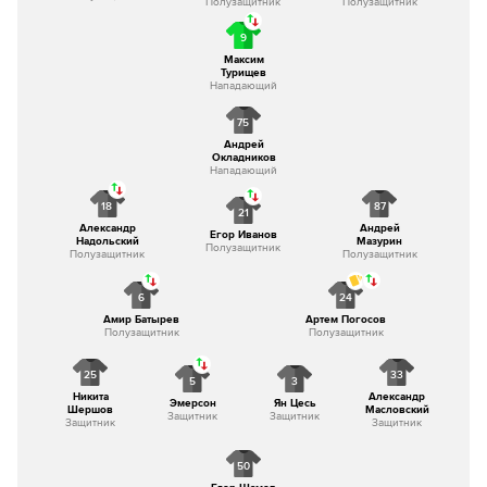
Полузащитник
Полузащитник
9
Максим
Турищев
Нападающий
75
Андрей
Окладников
Нападающий
18
87
21
Александр
Андрей
Егор Иванов
Надольский
Мазурин
Полузащитник
Полузащитник
Полузащитник
6
24
Амир Батырев
Артем Погосов
Полузащитник
Полузащитник
25
33
5
3
Никита
Александр
Эмерсон
Ян Цесь
Шершов
Масловский
Защитник
Защитник
Защитник
Защитник
50