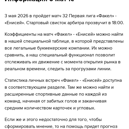
74´
ГОЛ!
3 мая 2026 в пройдет матч 32 Первая лига «Факел» -
74´
Игрок "Факел" Дарко Тодорович забивает гол!
«Енисей». Стартовый свисток арбитра прозвучит в 18:00.
76´
Замена "Факел": Альберт Габараев ↔ Ильнур
Коэффициенты на матч «Факел» - «Енисей» можно найти
Альшин
в нашей специальной таблице, в которой представлены
все легальные букмекерские компании. Их можно
76´
Замена "Факел": Axel Gnapi ↔ Мераби Уридия
сравнить, а наш специальный функционал позволит
82´
Замена "Енисей": Амир Батырев ↔ Артем Гюрджан
отслеживать их движение с момента открытия рынка в
реальном времени, следить за прогрузами линии.
83´
Замена "Енисей": Эмерсон ↔ Rostislav Ogienko
Статистика личных встреч «Факел» - «Енисей» доступна
85´
Вторая жёлтая! Игрок "Факел" Николай Гиоргобиани
в соответствующем разделе. Там же можно найти и
получает красную карточку!
расширенные спортивные данные по каждой из
команд, начиная от забитых голов и заканчивая
90´+2
ГОЛ!
средним количеством карточек и угловых.
90´+2
Игрок "Факел" Belajdi Pusi забивает гол!
Если же и этого недостаточно для того, чтобы
сформировать мнение, то на помощь придет прогноз
90´+4
Замена "Факел": Kirill Simonov ↔ Aleksandr Belyaev