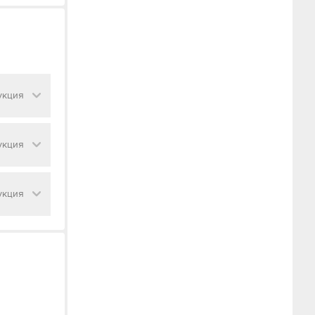
укция
укция
укция