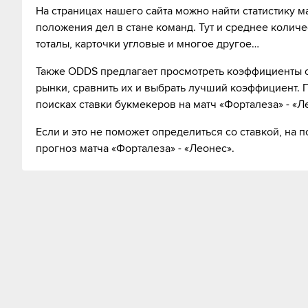
Нажмите на кнопку
«Оформить подписку»
Введите вашу электронную почту
Введите данные карты и с нее спишется 1₽
На страницах нашего сайта можно найти статистику м
положения дел в стане команд. Тут и среднее колич
Далее нажмите на
«Создать учетную запись в
Выберите тариф за 1₽ и нажмите
«Оформить по
Наслаждаемся трансляциями любимых матчей в 
тоталы, карточки угловые и многое другое…
Введите вашу электронную почту
Введите данные карты и с нее спишется 1₽
Также ODDS предлагает просмотреть коэффициенты о
Если качество предоставляемых услуг МАТЧ ТВ вас не устроит, м
Выберите тариф за 1₽ и нажмите
«Оформить по
рынки, сравнить их и выбрать лучший коэффициент. 
Наслаждаемся трансляциями любимых матчей в 
Введите данные карты и с нее спишется 1₽
поисках ставки букмекеров на матч «Форталеза» - «Л
Если качество предоставляемых услуг НТВ ПЛЮС вас не устроит,
Если и это не поможет определиться со ставкой, на
Наслаждаемся трансляциями любимых матчей в 
прогноз матча «Форталеза» - «Леонес».
Если качество предоставляемых услуг ОККО ТВ вас не устроит, м