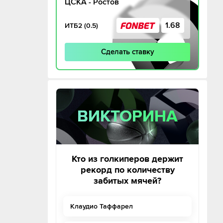
ЦСКА - Ростов
1.68
ИТБ2 (0.5)
Сделать ставку
ВИКТОРИНА
ВИКТОРИНА
Кто из голкиперов держит
рекорд по количеству
забитых мячей?
Клаудио Таффарел