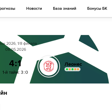
рогнозы
Новости
База знаний
Бонусы БК
бок 2026, 1/8 финала
08.05.2026
4:1
Леонес
1-й тайм
:
3
:
0
айн