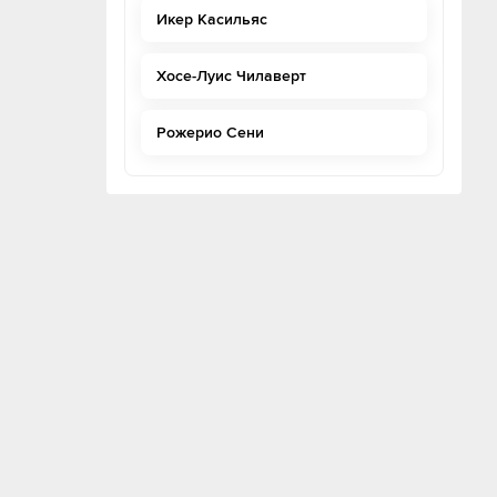
Икер Касильяс
Хосе-Луис Чилаверт
Рожерио Сени
Хоккей
Таблица КХЛ
Таблица НХЛ