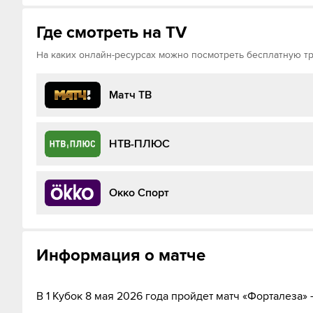
Где смотреть на TV
На каких онлайн-ресурсах можно посмотреть бесплатную т
Матч ТВ
Как смотреть бесплатно трансляцию матча
НТВ-ПЛЮС
Инструкция
:
Как смотреть бесплатно трансляцию матча
Перейдите на сайт МАТЧ ТВ
Окко Спорт
Инструкция
:
Нажмите на кнопку
«Оформить подписку»
Как смотреть бесплатно трансляцию матча
Перейдите на сайт НТВ ПЛЮС
Далее нажмите на
«Создать учетную запись в
Информация о матче
Инструкция
:
Нажмите на кнопку
«Оформить подписку»
Введите вашу электронную почту
Перейдите на сайт ОККО ТВ
Далее нажмите на
«Создать учетную запись 
Выберите тариф за 1₽ и нажмите
«Оформить по
В 1 Кубок 8 мая 2026 года пройдет матч «Форталеза» 