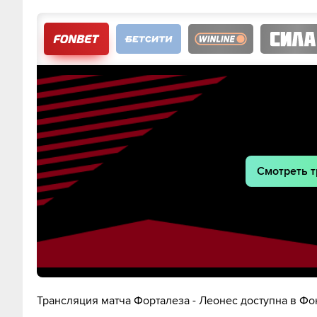
Смотреть т
Трансляция матча Форталеза - Леонес доступна в Фон