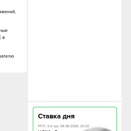
ажений,
пные
К в
ователю
Ставка дня
РПЛ, 3-й тур, 08.08.2026, 20:30