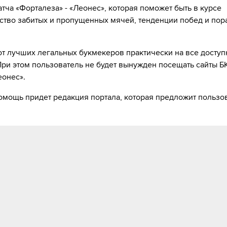
атча «Форталеза» - «Леонес», которая поможет быть в курсе
ество забитых и пропущенных мячей, тенденции побед и пор
 ОККО ТВ»
дписку»
HD качестве в течение 7-и дней всего за 1₽
т лучших легальных букмекеров практически на все досту
ожете отвязать карту для последующего списания в течение 7 дней.
дписку»
При этом пользователь не будет вынужден посещать сайты Б
HD качестве в течение 7-и дней всего за 1₽
еонес».
 можете отвязать карту для последующего списания в течение 7 дней.
 помощь придет редакция портала, которая предложит польз
HD качестве в течение 7-и дней всего за 1₽
ожете отвязать карту для последующего списания в течение 7 дней.