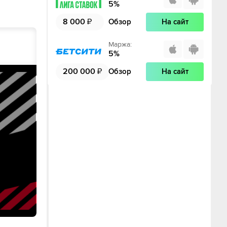
5
%
8 000
₽
Обзор
На сайт
Маржа
:
5
%
200 000
₽
Обзор
На сайт