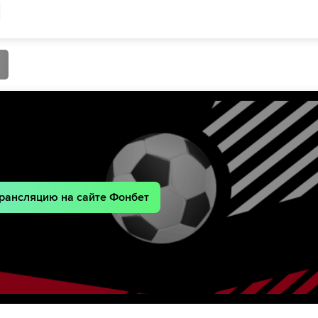
рансляцию на сайте Фонбет