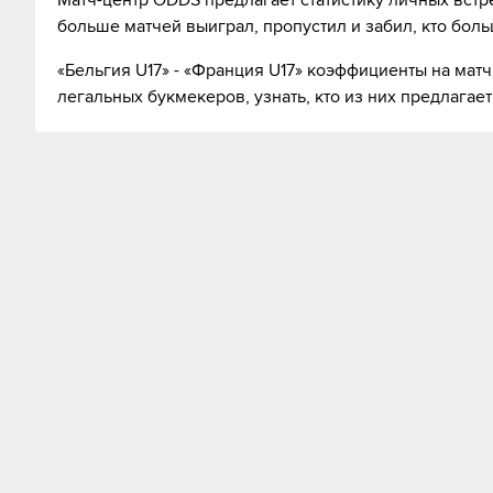
Матч-центр ODDS предлагает статистику личных встре
больше матчей выиграл, пропустил и забил, кто боль
«Бельгия U17» - «Франция U17» коэффициенты на матч
легальных букмекеров, узнать, кто из них предлагае