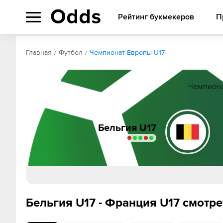
Рейтинг букмекеров
П
Обзор
Коэффициенты
Статистика
Прогнозы
Главная
Футбол
Чемпионат Европы U17
Чемпиона
Бельгия U17
Jayden S
Ilyas Benk
Бельгия U17 - Франция U17 смотре