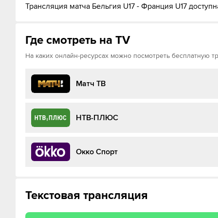
Трансляция матча Бельгия U17 - Франция U17 доступн
Где смотреть на TV
На каких онлайн-ресурсах можно посмотреть бесплатную т
Матч ТВ
Как смотреть бесплатно трансляцию матча
НТВ-ПЛЮС
Инструкция
:
Как смотреть бесплатно трансляцию матча
Перейдите на сайт МАТЧ ТВ
Окко Спорт
Инструкция
:
Нажмите на кнопку
«Оформить подписку»
Как смотреть бесплатно трансляцию матча
Перейдите на сайт НТВ ПЛЮС
Далее нажмите на
«Создать учетную запись в
Текстовая трансляция
Инструкция
:
Нажмите на кнопку
«Оформить подписку»
Введите вашу электронную почту