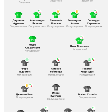
Защитник
Защитник
Защитник
31
6
60
70
17
Джузеппе
Алессандро
Alessando
Эммануэль
Леонардо
Аурелио
Бельмо
Romano
Адамо
Серникола
Полузащитник
Полузащитник
Полузащитник
Полузащитник
Полузащитник
90
99
Лаурс
Ваня Влахович
Скьеллеруп
Нападающий
Нападающий
7
9
17
Фаре
Антонио
Георгий
Гедьемис
Раймондо
Квернадзе
Нападающий
Нападающий
Нападающий
8
14
16
Илиас
Джакомо Кало
Matteo Cichella
Куцупиас
Полузащитник
Полузащитник
Полузащитник