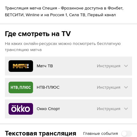
90´+1
Георгий Квернадзе
Antonio Fiori
Трансляция матча Специя - Фрозиноне доступна в Фонбет,
БЕТСИТИ, Winline и на Россия 1, Сила ТВ, Первый канал
Где смотреть на TV
На каких онлайн-ресурсах можно посмотреть бесплатную
трансляцию матча
Матч ТВ
Инструкция
Как смотреть бесплатно трансляцию матча
НТВ-ПЛЮС
Инструкция
на
Матч ТВ
Инструкция
:
Как смотреть бесплатно трансляцию матча
Окко Спорт
Инструкция
на
НТВ ПЛЮС
Перейдите на сайт МАТЧ ТВ
Инструкция
:
Нажмите на кнопку
«Оформить подписку»
Как смотреть бесплатно трансляцию матча
Текстовая трансляция
Главные события
на
Окко ТВ
Перейдите на сайт НТВ ПЛЮС