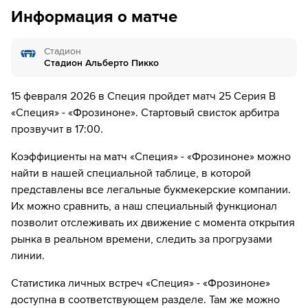
дней.
Информация о матче
55´
Г О О О О Л - Фаре Гедьемис бьет в цель!
59´
Фросиноне делает замену. Джорджио Читтадини
Стадион
уходит с поля, а Jacopo Gelli выходит на его замену.
Стадион Альберто Пикко
59´
Специя делает замену. Ваня Влахович уходит с
15 февраля 2026 в Специя пройдет матч 25 Серия B
поля, а Габриэле Артистико выходит на его замену.
«Специя» - «Фрозиноне». Стартовый свисток арбитра
прозвучит в 17:00.
63´
Леонардо Серникола уходит с поля. Christian
Comotto выходит вместо него
Коэффициенты на матч «Специя» - «Фрозиноне» можно
найти в нашей специальной таблице, в которой
63´
Специя делает замену. Алессандро Бельмо уходит с
представлены все легальные букмекерские компании.
поля, а Лука Виньяли выходит на его замену.
Их можно сравнить, а наш специальный функционал
73´
Антонио Раймондо уходит с поля. Массимо Зилли
позволит отслеживать их движение с момента открытия
выходит вместо него
рынка в реальном времени, следить за прогрузами
линии.
73´
Фросиноне делает замену. Джакомо Кало уходит с
поля, а Бенджамин Лхассин Коне выходит на его
Статистика личных встреч «Специя» - «Фрозиноне»
замену.
доступна в соответствующем разделе. Там же можно