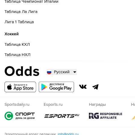
Таблица Чемпионат Италии
Таблица Ла Лига
Лига 1 Таблица
Хоккей
Таблица КХЛ
Таблица НХЛ
Русский
Русский
Казахский
Nigeria
Sportsdaily.ru
Esports.ru
Награды
Н
Электронный адрес редакции:
info@odds.ru