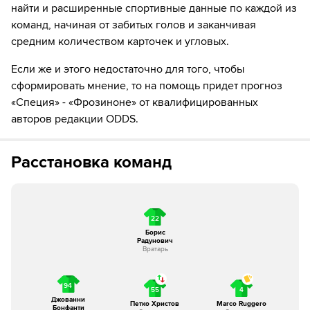
найти и расширенные спортивные данные по каждой из
77´
Эммануэль Адамо получил желтую карточку от
судьи
команд, начиная от забитых голов и заканчивая
средним количеством карточек и угловых.
86´
Желтую карточку получает Christian Comotto
Если же и этого недостаточно для того, чтобы
87´
Желтую карточку получает Бенджамин Лхассин
сформировать мнение, то на помощь придет прогноз
Коне
«Специя» - «Фрозиноне» от квалифицированных
авторов редакции ODDS.
90´
Gabriele Bracaglia уходит с поля. Никколо Коррадо
выходит вместо него
Расстановка команд
90´+1
Георгий Квернадзе уходит с поля. Antonio Fiori
выходит вместо него
Вот и все! Рефери свистит финальный свисток
22
Борис
Радунович
Вратарь
94
55
4
Джованни
Петко Христов
Marco Ruggero
Бонфанти