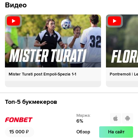
Видео
Mister Turati post Empoli-Spezia 1-1
Pontremoli | Le
Топ-5 букмекеров
Маржа
:
6
%
15 000
₽
Обзор
На сайт