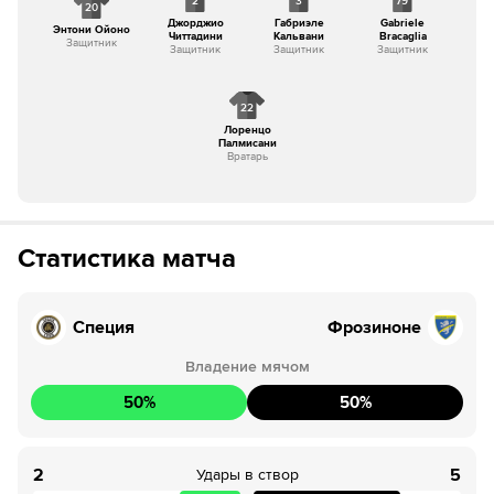
2
3
79
20
Джорджио
Габриэле
Gabriele
Энтони Ойоно
Читтадини
Кальвани
Bracaglia
Защитник
Защитник
Защитник
Защитник
22
Лоренцо
Палмисани
Вратарь
Статистика матча
Специя
Фрозиноне
Владение мячом
50
%
50
%
2
5
Удары в створ