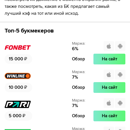
также посмотреть, какая из БК предлагает самый
лучший кэф на тот или иной исход.
Топ-5 букмекеров
Маржа
:
6
%
15 000
₽
Обзор
На сайт
Маржа
:
7
%
10 000
₽
Обзор
На сайт
Маржа
:
7
%
5 000
₽
Обзор
На сайт
Маржа
: