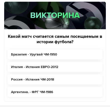
ВИКТОРИНА
ВИКТОРИНА
Какой матч считается самым посещаемым в
истории футбола?
Бразилия - Уругвай ЧМ-1950
Италия - Испания ЕВРО-2012
Россия - Испания ЧМ-2018
Аргентина. - ФРГ ЧМ-1986