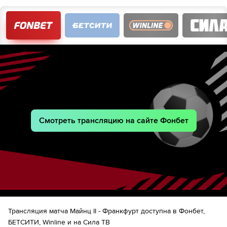
Смотреть трансляцию на сайте Фонбет
Трансляция матча Майнц II - Франкфурт доступна в Фонбет,
БЕТСИТИ, Winline и на Сила ТВ