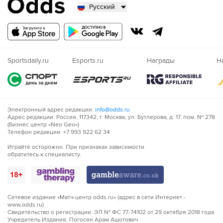
Русский
Русский
Казахский
Nigeria
Sportsdaily.ru
Esports.ru
Награды
Н
Электронный адрес редакции:
info@odds.ru
Адрес редакции: Россия, 117342, г. Москва, ул. Бутлерова, д. 17, пом. № 278
(Бизнес центр «Neo Geo»)
Телефон редакции: +7 993 922 62 34
Играйте осторожно. При признаках зависимости
обратитесь к специалисту.
Сетевое издание «Матч-центр odds.ru» (адрес в сети Интернет -
www.odds.ru)
Свидетельство о регистрации: ЭЛ № ФС 77-74102 от 29 октября 2018 года.
Учредитель Издания: Погосян Арам Ашотович