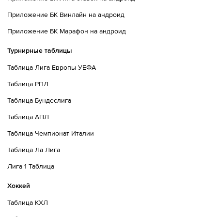
Приложение БК Винлайн на андроид
Приложение БК Марафон на андроид
Турнирные таблицы
Таблица Лига Европы УЕФА
Таблица РПЛ
Таблица Бундеслига
Таблица АПЛ
Таблица Чемпионат Италии
Таблица Ла Лига
Лига 1 Таблица
Хоккей
Таблица КХЛ