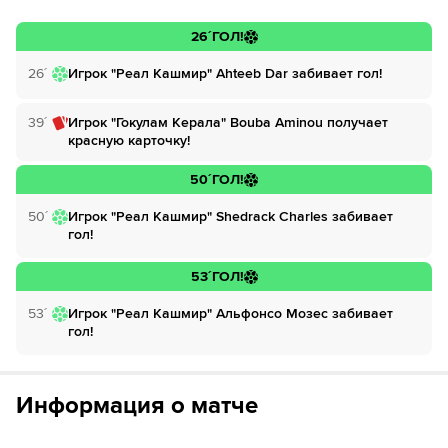
Далее нажмите на
«Создать учетную запись в
МАТЧ ТВ»
Инструкция
:
Нажмите на кнопку
«Оформить подписку»
26´
ГОЛ!
Введите вашу электронную почту
Перейдите на сайт ОККО ТВ
Далее нажмите на
«Создать учетную запись в
26´
Игрок "Реал Кашмир" Ahteeb Dar забивает гол!
НТВ ПЛЮС»
Выберите тариф за 1₽ и нажмите
«Оформить
Нажмите на кнопку
«Оформить подписку»
подписку»
39´
Игрок "Гокулам Керала" Bouba Aminou получает
Введите вашу электронную почту
Далее нажмите на
«Создать учетную запись в
красную карточку!
Введите данные карты и с нее спишется 1₽
ОККО ТВ»
Выберите тариф за 1₽ и нажмите
«Оформить
50´
ГОЛ!
подписку»
Введите вашу электронную почту
Наслаждаемся трансляциями любимых
50´
Игрок "Реал Кашмир" Shedrack Charles забивает
Введите данные карты и с нее спишется 1₽
матчей в HD качестве в течение 7-и дней всего
Выберите тариф за 1₽ и нажмите
«Оформить
гол!
за 1₽
подписку»
Наслаждаемся трансляциями любимых
53´
ГОЛ!
Если качество предоставляемых услуг МАТЧ ТВ вас не устроит,
Введите данные карты и с нее спишется 1₽
матчей в HD качестве в течение 7-и дней всего
можете отвязать карту для последующего списания в течение 7
за 1₽
53´
Игрок "Реал Кашмир" Альфонсо Мозес забивает
дней.
гол!
Наслаждаемся трансляциями любимых
Если качество предоставляемых услуг НТВ ПЛЮС вас не устроит,
матчей в HD качестве в течение 7-и дней всего
можете отвязать карту для последующего списания в течение 7
за 1₽
дней.
Информация о матче
Если качество предоставляемых услуг ОККО ТВ вас не устроит,
можете отвязать карту для последующего списания в течение 7