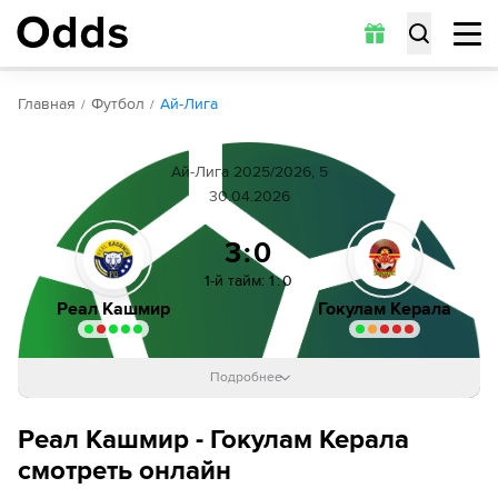
Обзор
Коэффициенты
Статистика
Прогнозы
Главная
Футбол
Ай-Лига
Ай-Лига 2025/2026, 5
30.04.2026
3:0
1-й тайм
:
1
:
0
Реал Кашмир
Гокулам Керала
Подробнее
Ahteeb Dar
26´
39´
Bouba Aminou
Реал Кашмир - Гокулам Керала
Shedrack Charles
50´
смотреть онлайн
Альфонсо Мозес
53´