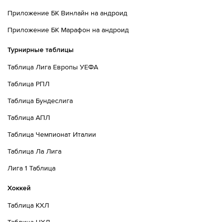
Приложение БК Винлайн на андроид
Приложение БК Марафон на андроид
Турнирные таблицы
Таблица Лига Европы УЕФА
Таблица РПЛ
Таблица Бундеслига
Таблица АПЛ
Таблица Чемпионат Италии
Таблица Ла Лига
Лига 1 Таблица
Хоккей
Таблица КХЛ