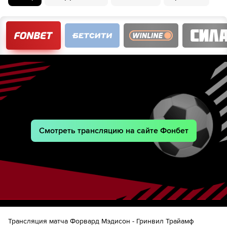
Смотреть трансляцию на сайте Фонбет
Трансляция матча Форвард Мэдисон - Гринвил Трайамф