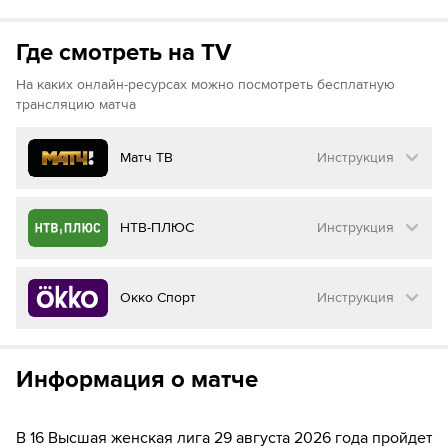
Где смотреть на TV
На каких онлайн-ресурсах можно посмотреть бесплатную
трансляцию матча
Матч ТВ
Инструкция
Как смотреть бесплатно трансляцию матча
НТВ-ПЛЮС
Инструкция
на
Матч ТВ
Инструкция
:
Как смотреть бесплатно трансляцию матча
Окко Спорт
Инструкция
на
НТВ ПЛЮС
Перейдите на сайт МАТЧ ТВ
Инструкция
:
Нажмите на кнопку
«Оформить подписку»
Как смотреть бесплатно трансляцию матча
Информация о матче
на
Окко ТВ
Перейдите на сайт НТВ ПЛЮС
Далее нажмите на
«Создать учетную запись в
МАТЧ ТВ»
Инструкция
:
Нажмите на кнопку
«Оформить подписку»
В 16 Высшая женская лига 29 августа 2026 года пройдет