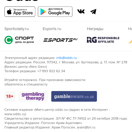
Русский
Казахский
Nigeria
Sportsdaily.ru
Esports.ru
Награды
Н
Электронный адрес редакции:
info@odds.ru
Адрес редакции: Россия, 117342, г. Москва, ул. Бутлерова, д. 17, пом. № 278
(Бизнес центр «Neo Geo»)
Телефон редакции: +7 993 922 62 34
Играйте осторожно. При признаках зависимости
обратитесь к специалисту.
Сетевое издание «Матч-центр odds.ru» (адрес в сети Интернет -
www.odds.ru)
Свидетельство о регистрации: ЭЛ № ФС 77-74102 от 29 октября 2018 года.
Учредитель Издания: Погосян Арам Ашотович
Главный редактор Издания: Арам Погосян, aram@brl.ru