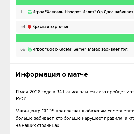
Перейдите на сайт ОККО ТВ
Далее нажмите на
«Создать учетную запись 
Выберите тариф за 1₽ и нажмите
«Оформить по
Нажмите на кнопку
«Оформить подписку»
1´
Игрок "Хапоэль Назарет Иллит" Ор Даса забивает 
Введите вашу электронную почту
Введите данные карты и с нее спишется 1₽
Далее нажмите на
«Создать учетную запись в
Выберите тариф за 1₽ и нажмите
«Оформить по
54´
Красная карточка
Наслаждаемся трансляциями любимых матчей в 
Введите вашу электронную почту
Введите данные карты и с нее спишется 1₽
Если качество предоставляемых услуг МАТЧ ТВ вас не устроит, м
Выберите тариф за 1₽ и нажмите
«Оформить по
Наслаждаемся трансляциями любимых матчей в 
68´
Игрок "Кфар-Касем" Sameh Marab забивает гол!
Введите данные карты и с нее спишется 1₽
Если качество предоставляемых услуг НТВ ПЛЮС вас не устроит,
Наслаждаемся трансляциями любимых матчей в 
Информация о матче
Если качество предоставляемых услуг ОККО ТВ вас не устроит, м
11 мая 2026 года в 34 Национальная лига пройдет мат
19:20.
Матч-центр ODDS предлагает любителям спорта статис
больше забивает, кто больше нарушает правила, а к
на наших страницах.