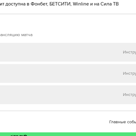
т доступна в Фонбет, БЕТСИТИ, Winline и на Сила ТВ
рансляцию матча
Инстр
 на
Матч ТВ
Инстр
 на
НТВ ПЛЮС
Инстр
 на
Окко ТВ
 МАТЧ ТВ»
Главные соб