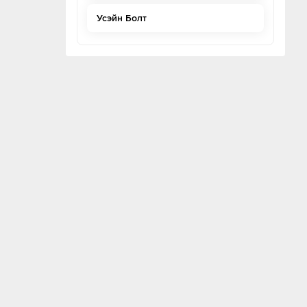
Усэйн Болт
Хоккей
Таблица КХЛ
Таблица НХЛ