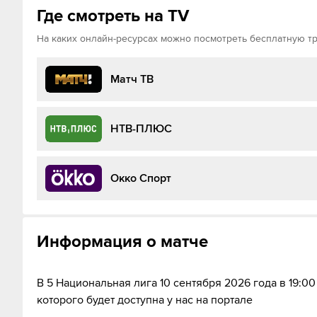
Где смотреть на TV
На каких онлайн-ресурсах можно посмотреть бесплатную т
Матч ТВ
Как смотреть бесплатно трансляцию матча
НТВ-ПЛЮС
Инструкция
:
Как смотреть бесплатно трансляцию матча
Перейдите на сайт МАТЧ ТВ
Окко Спорт
Инструкция
:
Нажмите на кнопку
«Оформить подписку»
Как смотреть бесплатно трансляцию матча
Перейдите на сайт НТВ ПЛЮС
Далее нажмите на
«Создать учетную запись в
Информация о матче
Инструкция
:
Нажмите на кнопку
«Оформить подписку»
Введите вашу электронную почту
Перейдите на сайт ОККО ТВ
Далее нажмите на
«Создать учетную запись 
Выберите тариф за 1₽ и нажмите
«Оформить по
В 5 Национальная лига 10 сентября 2026 года в 19:0
которого будет доступна у нас на портале
Нажмите на кнопку
«Оформить подписку»
Введите вашу электронную почту
Введите данные карты и с нее спишется 1₽