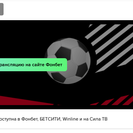
рансляцию на сайте Фонбет
ступна в Фонбет, БЕТСИТИ, Winline и на Сила ТВ