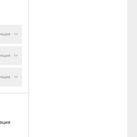
укция
укция
укция
ляция