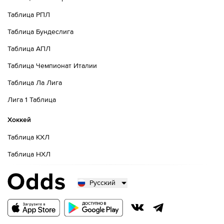
Таблица РПЛ
Таблица Бундеслига
Таблица АПЛ
Таблица Чемпионат Италии
Таблица Ла Лига
Лига 1 Таблица
Хоккей
Таблица КХЛ
Таблица НХЛ
Русский
Русский
Казахский