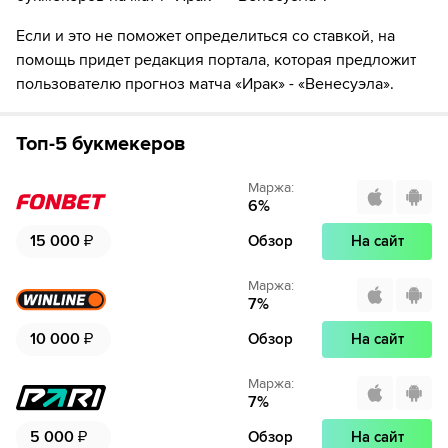
Если и это не поможет определиться со ставкой, на
помощь придет редакция портала, которая предложит
пользователю прогноз матча «Ирак» - «Венесуэла».
Топ-5 букмекеров
Маржа
:
6
%
15 000
₽
Обзор
На сайт
Маржа
:
7
%
10 000
₽
Обзор
На сайт
Маржа
:
7
%
5 000
₽
Обзор
На сайт