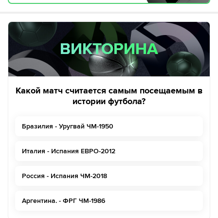
ВИКТОРИНА
ВИКТОРИНА
Какой матч считается самым посещаемым в
истории футбола?
Бразилия - Уругвай ЧМ-1950
Италия - Испания ЕВРО-2012
Россия - Испания ЧМ-2018
Аргентина. - ФРГ ЧМ-1986