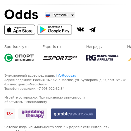
Русский
Русский
Казахский
Nigeria
Sportsdaily.ru
Esports.ru
Награды
Н
Электронный адрес редакции:
info@odds.ru
Адрес редакции: Россия, 117342, г. Москва, ул. Бутлерова, д. 17, пом. № 278
(Бизнес центр «Neo Geo»)
Телефон редакции: +7 993 922 62 34
Играйте осторожно. При признаках зависимости
обратитесь к специалисту.
Сетевое издание «Матч-центр odds.ru» (адрес в сети Интернет -