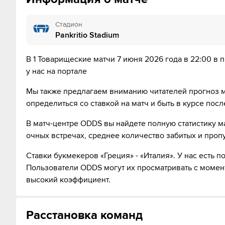
12´
Jeff Ekhator из команды Италия в офсайде
Стадион
Pankritio Stadium
12´
Греция совершает вбрасывание на своей половине п
В 1 Товарищеские матчи 7 июня 2026 года в 22:00 в п
13´
Никколо Пизилли нанес удар, но тот был заблокирова
у нас на портале
16´
Судья сигнализирует, что Лука Липани из команды И
Мы также предлагаем вниманию читателей прогноз ма
определиться со ставкой на матч и быть в курсе пос
18´
Г О О О О Л - Франческо Пио Эспозито забивает с
В матч-центре ODDS вы найдете полную статистику ма
очных встречах, среднее количество забитых и проп
20´
Пьетро Комуццо наказан за толчок Анастасиос Дувик
Ставки букмекеров «Греция» - «Италия». У нас есть
Пользователи ODDS могут их просматривать с момен
21´
Греция совершает вбрасывание на своей половине п
высокий коэффициент.
22´
Лука Колеошо из команды Италия в офсайде
Расстановка команд
22´
Анастасиос Дувикас нанес удар, но тот был заблокир