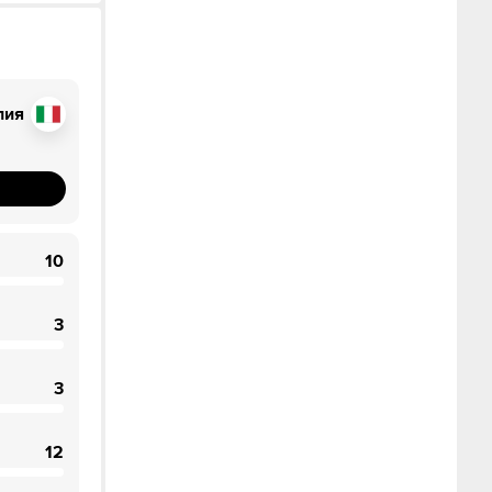
лия
10
3
3
рот.
12