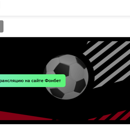
кис
46´
46´
Jeff Ekhator
Сейду Фини
рас
62´
лос
62´
тис
62´
68´
Luca Reggiani
74´
Сейду Фини
Константино Фавасули
74´
Лука Липани
Маттео Дагассо
дис
76´
тис
76´
82´
Константино Фавасули
рансляцию на сайте Фонбет
87´
Франческо Пио Эспозито
Франческо Камарда
87´
Лука Колеошо
Джакомо Фатиканти
кас
88´
лис
88´