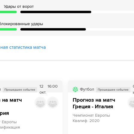
ротивника
Удары от ворот
блокированные удары
к соперника.
ная статистика матча
грал. Honest Ahanor пострадал.
ит три раза, обозначая, что матч окончен
Второй тайм начался
12
16:00
дит с поля и его заменяет Лазарос Рота
л
Футбол
Прошедшее событие
Прошедшее событие
окт.
 на матч
Прогноз на матч
Греция - Италия
рия
и его заменяет Filippo Mane
Чемпионат Европы
Квалиф. 2020
т Европы
 его заменяет Сейду Фини
лификация