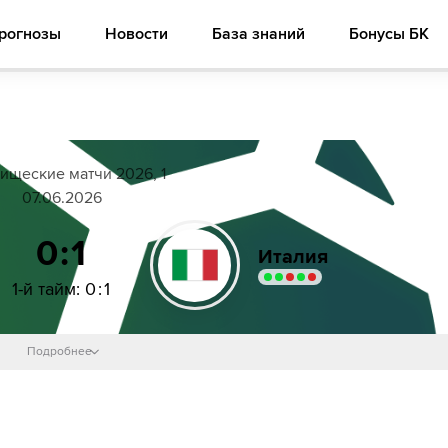
рогнозы
Новости
База знаний
Бонусы БК
ищеские матчи 2026, 1
07.06.2026
0:1
Италия
1-й тайм
:
0
:
1
Подробнее
18´
(
Jeff Ekhator
)
Франческо Пио Эспозито
38´
Лука Липани
44´
Honest Ahanor
46´
Honest Ahanor
Filippo Mane