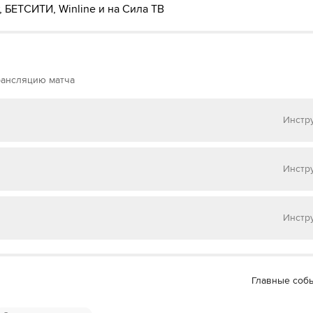
, БЕТСИТИ, Winline и на Сила ТВ
рансляцию матча
Инстр
 на
Матч ТВ
Инстр
 на
НТВ ПЛЮС
Инстр
 на
Окко ТВ
 МАТЧ ТВ»
Главные соб