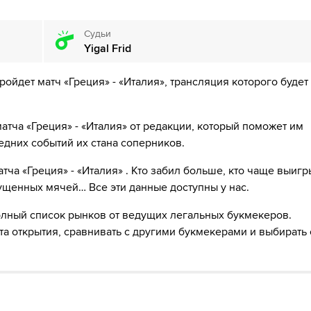
Судьи
Yigal Frid
оля
ройдет матч «Греция» - «Италия», трансляция которого будет
н.
талия поставил подножку. Пострадал Нектарий Триантис
тча «Греция» - «Италия» от редакции, который поможет им
ледних событий их стана соперников.
18´
ГОЛ!
 правой ноги!
тча «Греция» - «Италия» . Кто забил больше, кто чаще выигр
ущенных мячей… Все эти данные доступны у нас.
ас
 полный список рынков от ведущих легальных букмекеров.
та открытия, сравнивать с другими букмекерами и выбирать
оля
ован.