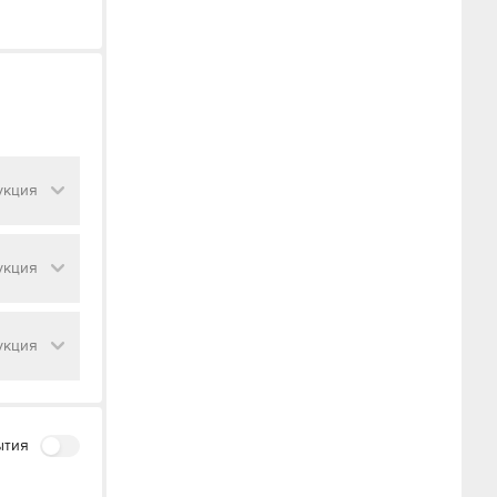
укция
укция
укция
ытия