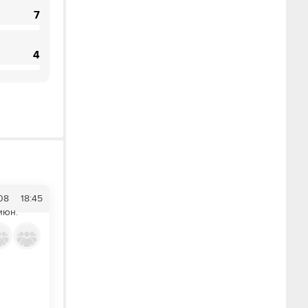
7
4
08
18:45
июн.