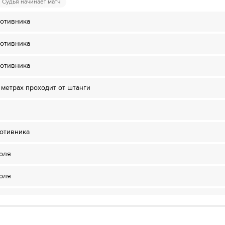
в НТВ ПЛЮС»
Судья начинает матч
дписку»
ротивника
 ОККО ТВ»
дписку»
ротивника
HD качестве в течение 7-и дней всего за 1₽
ротивника
ожете отвязать карту для последующего списания в течение 7 дней.
дписку»
HD качестве в течение 7-и дней всего за 1₽
в метрах проходит от штанги
 можете отвязать карту для последующего списания в течение 7 дней.
HD качестве в течение 7-и дней всего за 1₽
отивника
ожете отвязать карту для последующего списания в течение 7 дней.
оля
оля
отивника
неудачно - мяч уходит за предел поля.