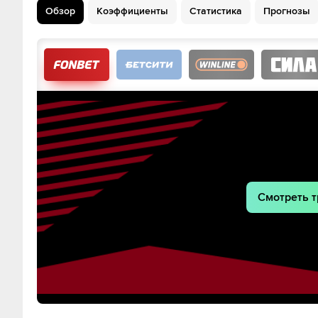
Лазарос Рота
Константинос Кулиера
Обзор
Коэффициенты
Статистика
Прогнозы
Alexandros Kyziridis
Гиоргос Масу
Константинос Цимикас
Георгиос Кирьякопу
Танасис Андруцос
Нектарий Триан
Andrews Tetteh
Джордж Вагианни
Христос Зафейрис
Христос Музаки
Смотреть т
Charalampos Kostoulas
Анастасиос Дуви
Эвангелос Павлидис
Христос Цо