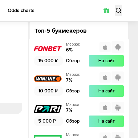
Odds charts
Топ-5 букмекеров
Маржа
:
6
%
15 000
₽
Обзор
На сайт
Маржа
:
7
%
10 000
₽
Обзор
На сайт
Маржа
:
7
%
5 000
₽
Обзор
На сайт
Маржа
: