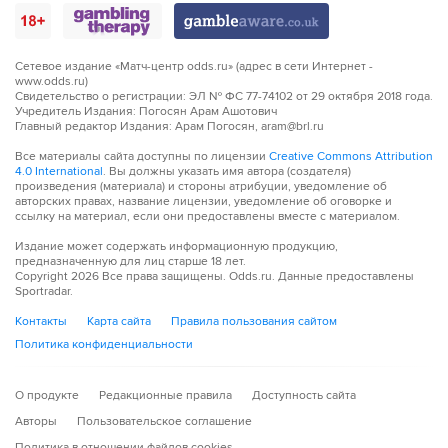
Сетевое издание «Матч-центр odds.ru» (адрес в сети Интернет -
www.odds.ru)
Свидетельство о регистрации: ЭЛ № ФС 77-74102 от 29 октября 2018 года.
Учредитель Издания: Погосян Арам Ашотович
Главный редактор Издания: Арам Погосян, aram@brl.ru
Все материалы сайта доступны по лицензии
Creative Commons Attribution
4.0 International
. Вы должны указать имя автора (создателя)
произведения (материала) и стороны атрибуции, уведомление об
авторских правах, название лицензии, уведомление об оговорке и
ссылку на материал, если они предоставлены вместе с материалом.
Издание может содержать информационную продукцию,
предназначенную для лиц старше 18 лет.
Copyright
2026
Все права защищены. Odds.ru. Данные предоставлены
Sportradar.
Контакты
Карта сайта
Правила пользования сайтом
Политика конфиденциальности
О продукте
Редакционные правила
Доступность сайта
Авторы
Пользовательское соглашение
Политика в отношении файлов cookies