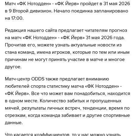
Матч «ФК Нотодден» - «ФК Йерв» пройдет в 31 мая 2026
Введите вашу электронную почту
Перейдите на сайт ОККО ТВ
Далее нажмите на
«Создать учетную запись в
в 9 Второй дивизион. Начало поединка запланировано
НТВ ПЛЮС»
Выберите тариф за 1₽ и нажмите
«Оформить
на 17:00.
Нажмите на кнопку
«Оформить подписку»
подписку»
Введите вашу электронную почту
Редакция нашего сайта предлагает читателям прогноз
Далее нажмите на
«Создать учетную запись в
Введите данные карты и с нее спишется 1₽
на матч «ФК Нотодден» - «ФК Йерв» 31 мая 2026 года.
ОККО ТВ»
Выберите тариф за 1₽ и нажмите
«Оформить
Прочитав его, можете узнать актуальные новости из
подписку»
Введите вашу электронную почту
Наслаждаемся трансляциями любимых
стана команд, имена игроков, которые по тем или иным
Введите данные карты и с нее спишется 1₽
матчей в HD качестве в течение 7-и дней всего
причинам не могут принять участие в матче и многое
Выберите тариф за 1₽ и нажмите
«Оформить
за 1₽
другое.
подписку»
Наслаждаемся трансляциями любимых
Если качество предоставляемых услуг МАТЧ ТВ вас не устроит,
Введите данные карты и с нее спишется 1₽
матчей в HD качестве в течение 7-и дней всего
Матч-центр ODDS также предлагает вниманию
можете отвязать карту для последующего списания в течение 7
за 1₽
любителей спорта статистику матча «ФК Нотодден» -
дней.
Наслаждаемся трансляциями любимых
«ФК Йерв». Все что может вам понадобиться, находится
Если качество предоставляемых услуг НТВ ПЛЮС вас не устроит,
матчей в HD качестве в течение 7-и дней всего
в одном месте. Количество забитых и пропущенных
можете отвязать карту для последующего списания в течение 7
за 1₽
дней.
мячей, результаты личных встреч, тенденции, время по
отрезкам, когда команда забивает и другие спортивные
Если качество предоставляемых услуг ОККО ТВ вас не устроит,
данные.
можете отвязать карту для последующего списания в течение 7
дней.
Что касается коэффициентов, то у нас можно узнать