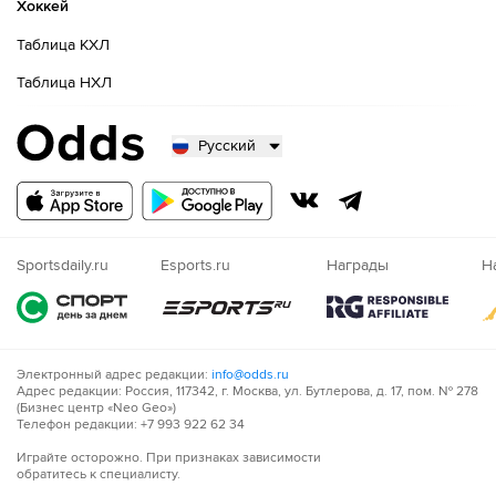
Хоккей
Таблица КХЛ
Таблица НХЛ
Русский
Русский
Казахский
Nigeria
Sportsdaily.ru
Esports.ru
Награды
Н
Электронный адрес редакции:
info@odds.ru
Адрес редакции: Россия, 117342, г. Москва, ул. Бутлерова, д. 17, пом. № 278
(Бизнес центр «Neo Geo»)
Телефон редакции: +7 993 922 62 34
Играйте осторожно. При признаках зависимости
обратитесь к специалисту.