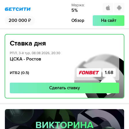
Маржа
:
5
%
200 000
₽
Обзор
На сайт
Ставка дня
РПЛ, 3-й тур, 08.08.2026, 20:30
ЦСКА - Ростов
1.68
ИТБ2 (0.5)
Сделать ставку
ВИКТОРИНА
ВИКТОРИНА