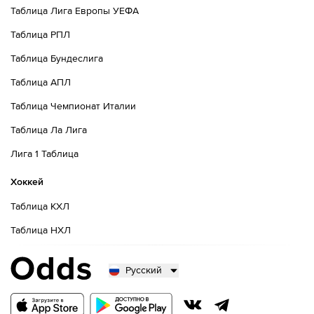
Таблица Лига Европы УЕФА
Таблица РПЛ
Таблица Бундеслига
Таблица АПЛ
Таблица Чемпионат Италии
Таблица Ла Лига
Лига 1 Таблица
Хоккей
Таблица КХЛ
Таблица НХЛ
Русский
Русский