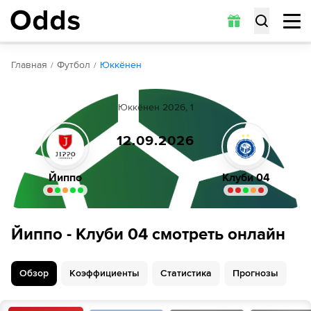
Обзор
Коэффициенты
Статистика
Прогнозы
Главная
Футбол
Юккёнен
Юккёнен 2026, 1
12.09.2026
Йиппо
Клуби 04
Йиппо - Клуби 04 смотреть онлайн
Обзор
Коэффициенты
Статистика
Прогнозы