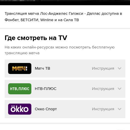
Трансляция матча Лос-Анджелес Гэлэкси - Даллас доступна в
Фонбет, БЕТСИТИ, Winline и на Сила ТВ
Где смотреть на TV
На каких онлайн-ресурсах можно посмотреть бесплатную
трансляцию матча
Матч ТВ
Инструкция
Как смотреть бесплатно трансляцию матча
НТВ-ПЛЮС
Инструкция
на
Матч ТВ
Инструкция
:
Как смотреть бесплатно трансляцию матча
Окко Спорт
Инструкция
на
НТВ ПЛЮС
Перейдите на сайт МАТЧ ТВ
Инструкция
:
Нажмите на кнопку
«Оформить подписку»
Как смотреть бесплатно трансляцию матча