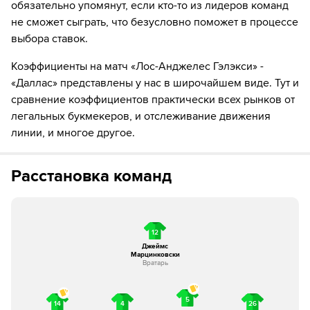
обязательно упомянут, если кто-то из лидеров команд
не сможет сыграть, что безусловно поможет в процессе
выбора ставок.
Коэффициенты на матч «Лос-Анджелес Гэлэкси» -
«Даллас» представлены у нас в широчайшем виде. Тут и
сравнение коэффициентов практически всех рынков от
легальных букмекеров, и отслеживание движения
линии, и многое другое.
Расстановка команд
12
Джеймс
Марцинковски
Вратарь
5
14
4
26