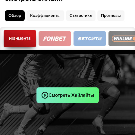
63´
Nolan Norris
66´
Patrickson Delgado
Обзор
Коэффициенты
Статистика
Прогнозы
Santiago Moreno
66´
Logan Farrington
Андерсон Хулио
Роберт Тейлор
67´
Кёго Фурухаси
79´
Herman Johansson
Себастьен Ибеага
79´
Кристиан Каппис
Clay Holstad
Джон Нельсон
86´
Смотреть Хайлайты
Lucas Sanabria
90´+3
Айзея Паренте
Elijah Wynder
90´+3
Troy Elgersma