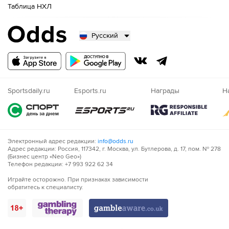
Таблица НХЛ
Русский
Русский
Казахский
Nigeria
Sportsdaily.ru
Esports.ru
Награды
Н
Электронный адрес редакции:
info@odds.ru
Адрес редакции: Россия, 117342, г. Москва, ул. Бутлерова, д. 17, пом. № 278
(Бизнес центр «Neo Geo»)
Телефон редакции: +7 993 922 62 34
Играйте осторожно. При признаках зависимости
обратитесь к специалисту.