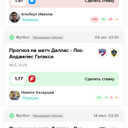
1.51
Сделать ставку
Альберт Иванов
-4
%
36
+
34
-
2
=
Редакция
Футбол
04 окт.
23:30
Прошедшее событие
Прогноз на матч Даллас - Лос-
Анджелес Гэлэкси
MLS 2025
1.77
Сделать ставку
Никита Казарцев
0
%
0
+
0
-
0
=
Редакция
Футбол
14 июл.
03:30
Прошедшее событие