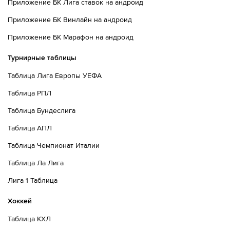
Приложение БК Лига ставок на андроид
Приложение БК Винлайн на андроид
Приложение БК Марафон на андроид
Турнирные таблицы
Таблица Лига Европы УЕФА
Таблица РПЛ
Таблица Бундеслига
Таблица АПЛ
Таблица Чемпионат Италии
Таблица Ла Лига
Лига 1 Таблица
Хоккей
Таблица КХЛ