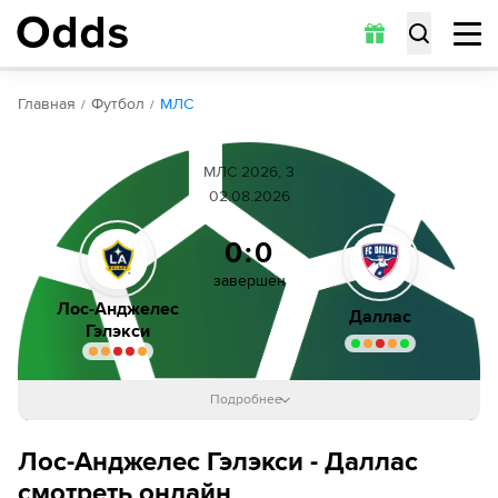
Обзор
Коэффициенты
Статистика
Прогнозы
Главная
Футбол
МЛС
МЛС 2026, 3
02.08.2026
0:0
завершен
Лос-Анджелес
Даллас
Гэлэкси
Подробнее
4´
Patrickson Delgado
31´
Кристиан Каппис
Лос-Анджелес Гэлэкси - Даллас
35´
Kaick Ferreira
смотреть онлайн
Джейкоб Глеснес
53´