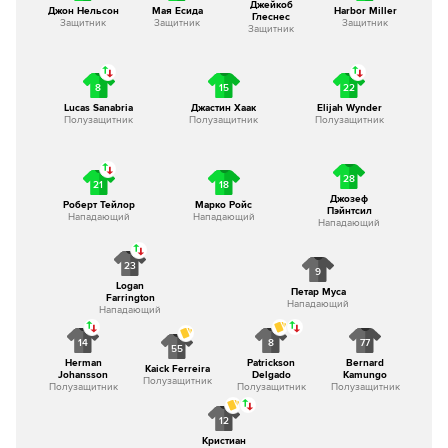
Джейкоб
Джон Нельсон
Мая Есида
Harbor Miller
Глеснес
Защитник
Защитник
Защитник
Защитник
8
15
22
Lucas Sanabria
Джастин Хаак
Elijah Wynder
Полузащитник
Полузащитник
Полузащитник
28
21
18
Джозеф
Роберт Тейлор
Марко Ройс
Пэйнтсил
Нападающий
Нападающий
Нападающий
23
9
Logan
Петар Муса
Farrington
Нападающий
Нападающий
14
8
77
55
Herman
Patrickson
Bernard
Kaick Ferreira
Johansson
Delgado
Kamungo
Полузащитник
Полузащитник
Полузащитник
Полузащитник
12
Кристиан