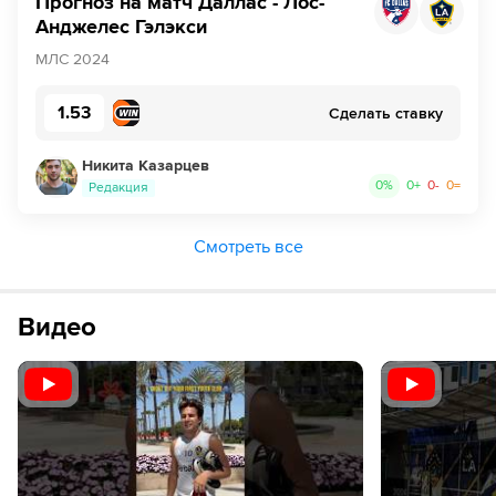
Прогноз на матч Даллас - Лос-
Анджелес Гэлэкси
МЛС 2024
1.53
Сделать ставку
Никита Казарцев
0
%
0
+
0
-
0
=
Редакция
Смотреть все
Видео