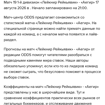
Матч 19 1-й дивизион «Лейкнир Рейкьявик» - «Аегир» 17
Введите вашу электронную почту
Перейдите на сайт ОККО ТВ
Далее нажмите на
«Создать учетную запись в
августа 2026 в . Начало запланировано на 21:00.
НТВ ПЛЮС»
Выберите тариф за 1₽ и нажмите
«Оформить
Нажмите на кнопку
«Оформить подписку»
Матч-центр ODDS предлагает ознакомиться со
подписку»
Введите вашу электронную почту
cтатистикой матча «Лейкнир Рейкьявик» - «Аегир». На
Далее нажмите на
«Создать учетную запись в
Введите данные карты и с нее спишется 1₽
специальной странице можно найти прематч данные по
ОККО ТВ»
Выберите тариф за 1₽ и нажмите
«Оформить
каждой из команд, а с началом матча появится и лайв-
подписку»
Введите вашу электронную почту
Наслаждаемся трансляциями любимых
раздел.
Введите данные карты и с нее спишется 1₽
матчей в HD качестве в течение 7-и дней всего
Выберите тариф за 1₽ и нажмите
«Оформить
за 1₽
Прогнозы на матч «Лейкнир Рейкьявик» - «Аегир» от
подписку»
редакции ODDS помогут читателями разобраться с
Наслаждаемся трансляциями любимых
Если качество предоставляемых услуг МАТЧ ТВ вас не устроит,
Введите данные карты и с нее спишется 1₽
матчей в HD качестве в течение 7-и дней всего
подводными камнями мира ставок. Наши авторы
можете отвязать карту для последующего списания в течение 7
за 1₽
обязательно упомянут, если кто-то из лидеров команд
дней.
Наслаждаемся трансляциями любимых
не сможет сыграть, что безусловно поможет в процессе
Если качество предоставляемых услуг НТВ ПЛЮС вас не устроит,
матчей в HD качестве в течение 7-и дней всего
выбора ставок.
можете отвязать карту для последующего списания в течение 7
за 1₽
дней.
Коэффициенты на матч «Лейкнир Рейкьявик» - «Аегир»
Если качество предоставляемых услуг ОККО ТВ вас не устроит,
представлены у нас в широчайшем виде. Тут и
можете отвязать карту для последующего списания в течение 7
сравнение коэффициентов практически всех рынков от
дней.
легальных букмекеров, и отслеживание движения