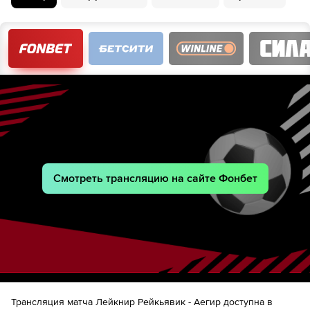
Смотреть трансляцию на сайте Фонбет
Трансляция матча Лейкнир Рейкьявик - Аегир доступна в