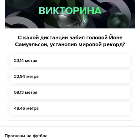
ВИКТОРИНА
ВИКТОРИНА
С какой дистанции забил головой Йоне
Самуэльсон, установив мировой рекорд?
23,14 метра
32,94 метра
58,13 метра
48,46 метра
Прогнозы на футбол