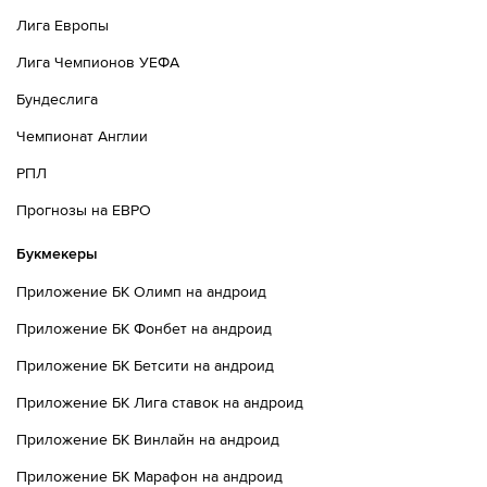
Лига Европы
Лига Чемпионов УЕФА
Бундеслига
Чемпионат Англии
РПЛ
Прогнозы на ЕВРО
Букмекеры
Приложение БК Олимп на андроид
Приложение БК Фонбет на андроид
Приложение БК Бетсити на андроид
Приложение БК Лига ставок на андроид
Приложение БК Винлайн на андроид
Приложение БК Марафон на андроид