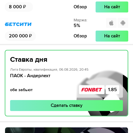
8 000
₽
Обзор
На сайт
Маржа
:
5
%
200 000
₽
Обзор
На сайт
Ставка дня
Лига Европы, квалификация, 06.08.2026, 20:45
ПАОК - Андерлехт
1.85
обе забьют
Сделать ставку