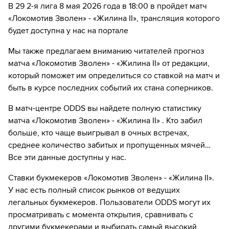
В 29 2-я лига 8 мая 2026 года в 18:00 в пройдет матч
Введите вашу электронную почту
Перейдите на сайт ОККО ТВ
Далее нажмите на
«Создать учетную запись в
«Локомотив Зволен» - «Жилина II», трансляция которого
НТВ ПЛЮС»
Выберите тариф за 1₽ и нажмите
«Оформить
будет доступна у нас на портале
Нажмите на кнопку
«Оформить подписку»
подписку»
Введите вашу электронную почту
Мы также предлагаем вниманию читателей прогноз
Далее нажмите на
«Создать учетную запись в
Введите данные карты и с нее спишется 1₽
матча «Локомотив Зволен» - «Жилина II» от редакции,
ОККО ТВ»
Выберите тариф за 1₽ и нажмите
«Оформить
который поможет им определиться со ставкой на матч и
подписку»
Введите вашу электронную почту
Наслаждаемся трансляциями любимых
быть в курсе последних событий их стана соперников.
Введите данные карты и с нее спишется 1₽
матчей в HD качестве в течение 7-и дней всего
Выберите тариф за 1₽ и нажмите
«Оформить
за 1₽
В матч-центре ODDS вы найдете полную статистику
подписку»
матча «Локомотив Зволен» - «Жилина II» . Кто забил
Наслаждаемся трансляциями любимых
Если качество предоставляемых услуг МАТЧ ТВ вас не устроит,
Введите данные карты и с нее спишется 1₽
матчей в HD качестве в течение 7-и дней всего
больше, кто чаще выигрывал в очных встречах,
можете отвязать карту для последующего списания в течение 7
за 1₽
среднее количество забитых и пропущенных мячей…
дней.
Наслаждаемся трансляциями любимых
Все эти данные доступны у нас.
Если качество предоставляемых услуг НТВ ПЛЮС вас не устроит,
матчей в HD качестве в течение 7-и дней всего
можете отвязать карту для последующего списания в течение 7
за 1₽
Ставки букмекеров «Локомотив Зволен» - «Жилина II».
дней.
У нас есть полный список рынков от ведущих
Если качество предоставляемых услуг ОККО ТВ вас не устроит,
легальных букмекеров. Пользователи ODDS могут их
можете отвязать карту для последующего списания в течение 7
просматривать с момента открытия, сравнивать с
дней.
другими букмекерами и выбирать самый высокий