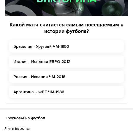
54´
Аут
55´
Аут
Какой матч считается самым посещаемым в
истории футбола?
55´
Аут
Бразилия - Уругвай ЧМ-1950
56´
Аут
56´
Аут
Италия - Испания ЕВРО-2012
57´
Штрафной удар
Россия - Испания ЧМ-2018
57´
Офсайд
Аргентина. - ФРГ ЧМ-1986
58´
Аут
59´
Штрафной удар
Прогнозы на футбол
60´
Аут
Лига Европы