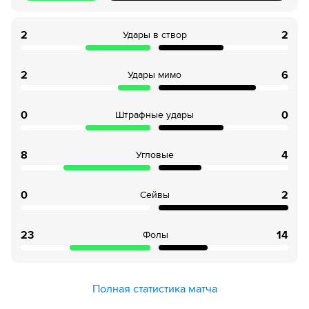
36´
Удар мимо от "Лорьян" Eli Kroupi Jr
2
2
Удары в створ
36´
Удар от ворот
37´
Аут
2
6
Удары мимо
38´
Аут
0
0
Штрафные удары
38´
Аут
8
4
Угловые
39´
Штрафной удар
41´
0
Штрафной удар
2
Сейвы
41´
Штрафной удар
23
14
Фолы
41´
Игрок "Анси" Венсан Пажо получает жёлтую
карточку
Полная статистика матча
41´
Игрок "Анси" Венсан Пажо получает жёлтую