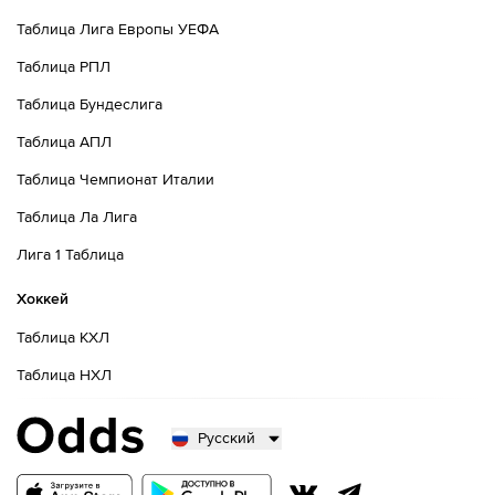
66´
Замена "Анси": Kapitbafan Djoco
Таблица Лига Европы УЕФА
Таблица РПЛ
66´
Замена "Анси"
Таблица Бундеслига
66´
Замена "Анси": Quentin Paris ↔ Kapitbafan Djoco
Таблица АПЛ
66´
Замена "Анси": Antoine Larose ↔ Adam Yahi
Таблица Чемпионат Италии
Таблица Ла Лига
66´
Замена "Анси": Йоан Демонси ↔ Josue Tiendrebeogo
Лига 1 Таблица
67´
Замена "Анси": Йоан Демонси
Хоккей
67´
Замена "Лорьян": Tosin Aiyegun
Таблица КХЛ
67´
Замена "Лорьян": Pablo Pagis ↔ Joel Mugisha
Таблица НХЛ
67´
Замена "Лорьян": Тосин Айегун ↔ Mohamed Bamba
Русский
67´
Замена "Лорьян": Пабло Пажи ↔ Joel Mvuka
Русский