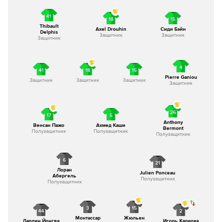
22´
Штрафной удар
41
18
15
Thibault
Axel Drouhin
Сиди Бэйн
Delphis
Защитник
Защитник
23´
Аут
Защитник
24´
Удар от ворот
4
41
18
15
Pierre Ganiou
Защитник
Защитник
Защитник
25´
Штрафной удар
Защитник
26´
Штрафной удар
26
17
5
Anthony
27´
Штрафной удар
Венсан Пажо
Ахмед Каши
Bermont
Полузащитник
Полузащитник
Полузащитник
28´
Аут
6
21
28´
Аут
Лоран
Julien Ponceau
Абергель
Полузащитник
Полузащитник
28´
Штрафной удар
3
15
44
2
29´
Аут
Монтассар
Жюльен
Дарлин Йонгва
Игорь Кариока