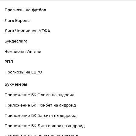
Прогнозы на футбол
Лига Европы
Лига Чемпионов УЕФА
Бундеслига
Чемпионат Англии
РПЛ
Прогнозы на ЕВРО
Букмекеры
Приложение БК Олимп на андроид
Приложение БК Фонбет на андроид
Приложение БК Бетсити на андроид
Приложение БК Лига ставок на андроид