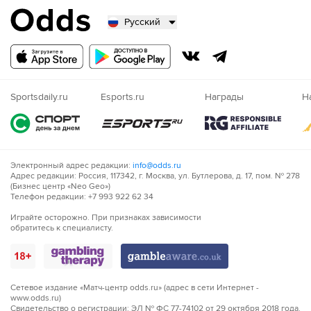
Русский
Русский
Казахский
Nigeria
Sportsdaily.ru
Esports.ru
Награды
Н
Электронный адрес редакции:
info@odds.ru
Адрес редакции: Россия, 117342, г. Москва, ул. Бутлерова, д. 17, пом. № 278
(Бизнес центр «Neo Geo»)
Телефон редакции: +7 993 922 62 34
Играйте осторожно. При признаках зависимости
обратитесь к специалисту.
Сетевое издание «Матч-центр odds.ru» (адрес в сети Интернет -
www.odds.ru)
Свидетельство о регистрации: ЭЛ № ФС 77-74102 от 29 октября 2018 года.