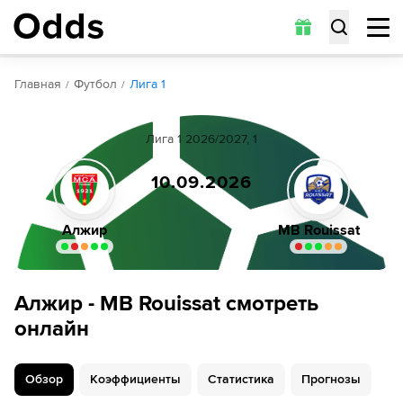
Обзор
Коэффициенты
Статистика
Прогнозы
Главная
Футбол
Лига 1
Лига 1 2026/2027, 1
10.09.2026
Алжир
MB Rouissat
Алжир - MB Rouissat смотреть
онлайн
Обзор
Коэффициенты
Статистика
Прогнозы