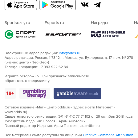
Русский
Казахский
Nigeria
Sportsdaily.ru
Esports.ru
Награды
Н
Электронный адрес редакции:
info@odds.ru
Адрес редакции: Россия, 117342, г. Москва, ул. Бутлерова, д. 17, пом. № 278
(Бизнес центр «Neo Geo»)
Телефон редакции: +7 993 922 62 34
Играйте осторожно. При признаках зависимости
обратитесь к специалисту.
Сетевое издание «Матч-центр odds.ru» (адрес в сети Интернет -
www.odds.ru)
Свидетельство о регистрации: ЭЛ № ФС 77-74102 от 29 октября 2018 года.
Учредитель Издания: Погосян Арам Ашотович
Главный редактор Издания: Арам Погосян, aram@brl.ru
Все материалы сайта доступны по лицензии
Creative Commons Attribution