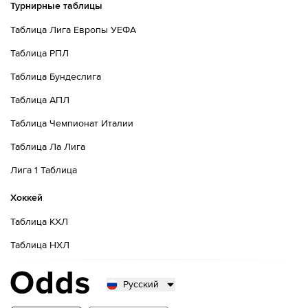
Турнирные таблицы
Таблица Лига Европы УЕФА
Таблица РПЛ
Таблица Бундеслига
Таблица АПЛ
Таблица Чемпионат Италии
Таблица Ла Лига
Лига 1 Таблица
Хоккей
Таблица КХЛ
Таблица НХЛ
Русский