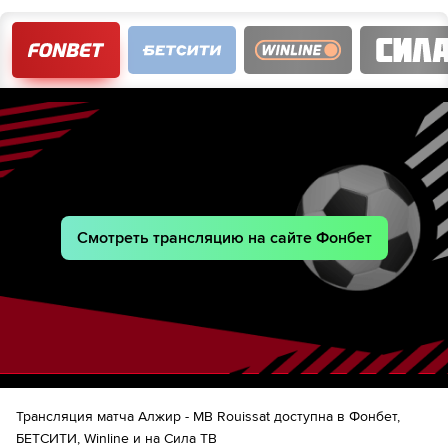
Смотреть трансляцию на сайте Фонбет
Трансляция матча Алжир - MB Rouissat доступна в Фонбет,
БЕТСИТИ, Winline и на Сила ТВ