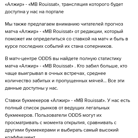
Введите вашу электронную почту
Перейдите на сайт ОККО ТВ
Далее нажмите на
«Создать учетную запись в
«Алжир» - «MB Rouissat», трансляция которого будет
НТВ ПЛЮС»
Выберите тариф за 1₽ и нажмите
«Оформить
доступна у нас на портале
Нажмите на кнопку
«Оформить подписку»
подписку»
Введите вашу электронную почту
Мы также предлагаем вниманию читателей прогноз
Далее нажмите на
«Создать учетную запись в
Введите данные карты и с нее спишется 1₽
матча «Алжир» - «MB Rouissat» от редакции, который
ОККО ТВ»
Выберите тариф за 1₽ и нажмите
«Оформить
поможет им определиться со ставкой на матч и быть в
подписку»
Введите вашу электронную почту
Наслаждаемся трансляциями любимых
курсе последних событий их стана соперников.
Введите данные карты и с нее спишется 1₽
матчей в HD качестве в течение 7-и дней всего
Выберите тариф за 1₽ и нажмите
«Оформить
за 1₽
В матч-центре ODDS вы найдете полную статистику
подписку»
матча «Алжир» - «MB Rouissat» . Кто забил больше, кто
Наслаждаемся трансляциями любимых
Если качество предоставляемых услуг МАТЧ ТВ вас не устроит,
Введите данные карты и с нее спишется 1₽
матчей в HD качестве в течение 7-и дней всего
чаще выигрывал в очных встречах, среднее
можете отвязать карту для последующего списания в течение 7
за 1₽
количество забитых и пропущенных мячей… Все эти
дней.
Наслаждаемся трансляциями любимых
данные доступны у нас.
Если качество предоставляемых услуг НТВ ПЛЮС вас не устроит,
матчей в HD качестве в течение 7-и дней всего
можете отвязать карту для последующего списания в течение 7
за 1₽
Ставки букмекеров «Алжир» - «MB Rouissat». У нас есть
дней.
полный список рынков от ведущих легальных
Если качество предоставляемых услуг ОККО ТВ вас не устроит,
букмекеров. Пользователи ODDS могут их
можете отвязать карту для последующего списания в течение 7
просматривать с момента открытия, сравнивать с
дней.
другими букмекерами и выбирать самый высокий
коэффициент.