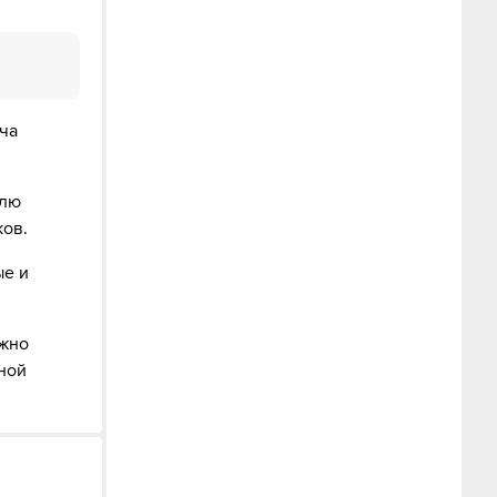
тча
елю
ков.
ые и
ожно
иной