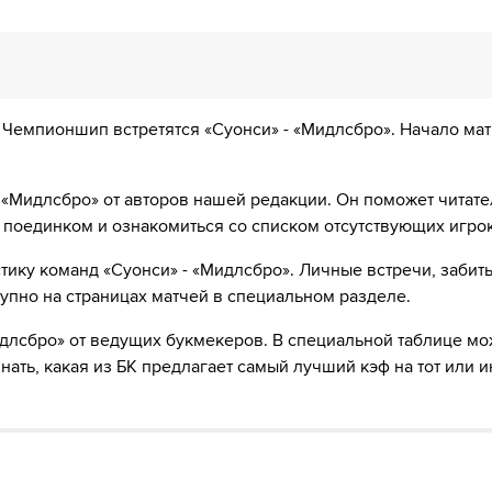
ходит вместо него
оля, а Роналд Перейра выходит на его замену.
1 Чемпионшип встретятся «Суонси» - «Мидлсбро». Начало ма
вместо него
- «Мидлсбро» от авторов нашей редакции. Он поможет читат
д поединком и ознакомиться со списком отсутствующих игро
тику команд «Суонси» - «Мидлсбро». Личные встречи, забит
ит с поля, а Даэл Фрай выходит на его замену.
тупно на страницах матчей в специальном разделе.
место него
длсбро» от ведущих букмекеров. В специальной таблице м
нать, какая из БК предлагает самый лучший кэф на тот или 
одит вместо него
 а Джоэл Уорд выходит на его замену.
75´
ГОЛ!