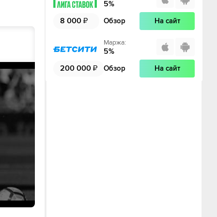
5
%
8 000
₽
Обзор
На сайт
Маржа
:
5
%
200 000
₽
Обзор
На сайт