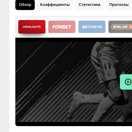
Обзор
Коэффициенты
Статистика
Прогнозы
Гонсало Фра
Marko Stamenic
Гонсало Фра
Роналд Перейра
Мелкер Виде
Адам Айда
Zan Vipot
Ji-Sung 
Джоэл Уорд
Сэм Пар
Malick Junior Yalcouye
Джей Фул
Malick Junior Yalcouy