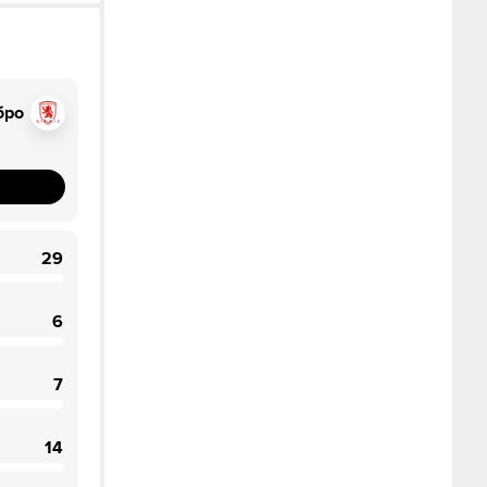
бро
29
6
7
14