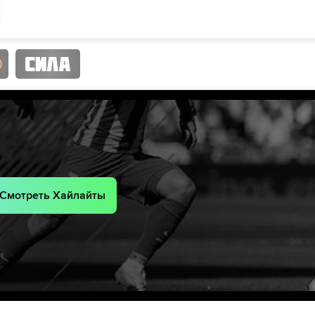
45´+5
Райли Макгри
нко
51´
нко
56´
лль
56´
nik
56´
62´
Алан Браун
Eom
65´
66´
Джереми Сармьенто
Даэл Фрай
66´
Райли Макгри
Кали Сене
66´
Давид Стрелец
Сонтье Хансен
Смотреть Хайлайты
кер
72´
75´
Томми Конвей
тон
81´
81´
Финли Мунро
Алекс Гилберт
90´
Томми Конвей
e
90´+5