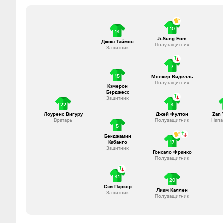
75´
Г О О О О Л - [player1] из команды Мидлсбро забив
10
14
81´
Мидлсбро делает замену. Финли Мунро уходит с по
Ji-Sung Eom
Джош Таймон
Полузащитник
Защитник
81´
Джей Фултон уходит с поля. Malick Junior Yalcouye
7
15
Мелкер Виделль
90´
Желтую карточку получает Томми Конвей
Полузащитник
Кэмерон
Берджесс
Защитник
90´+5
Желтую карточку получает Malick Junior Yalcouye
22
4
Лоуренс Вигуру
Джей Фултон
Zan 
Вот и все! 
Вратарь
Полузащитник
Нап
5
Бенджамин
17
Кабанго
Защитник
Гонсало Франко
Полузащитник
41
20
Сэм Паркер
Лиам Каллен
Защитник
Полузащитник