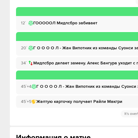
Перейдите на сайт ОККО ТВ
Далее нажмите на
«Создать учетную запись 
Выберите тариф за 1₽ и нажмите
«Оформить по
Нажмите на кнопку
«Оформить подписку»
Введите вашу электронную почту
Введите данные карты и с нее спишется 1₽
12´
Далее нажмите на
ГОООООЛ Мидлсбро забивает
«Создать учетную запись в
Выберите тариф за 1₽ и нажмите
«Оформить по
Наслаждаемся трансляциями любимых матчей в 
Введите вашу электронную почту
Введите данные карты и с нее спишется 1₽
Если качество предоставляемых услуг МАТЧ ТВ вас не устроит, м
Выберите тариф за 1₽ и нажмите
«Оформить по
20´
Г О О О О Л - Жан Випотник из команды Суонси за
Наслаждаемся трансляциями любимых матчей в 
Введите данные карты и с нее спишется 1₽
34´
Мидлсбро делает замену. Алекс Бангура уходит с 
Если качество предоставляемых услуг НТВ ПЛЮС вас не устроит,
Наслаждаемся трансляциями любимых матчей в 
Если качество предоставляемых услуг ОККО ТВ вас не устроит, м
45´+4
Г О О О О Л - Жан Випотник из команды Суонси з
45´+5
Желтую карточку получает Райли Макгри
It's ove
Информация о матче
51´
Желтую карточку получает Гонсало Франко