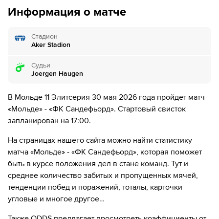
66´
Игрок "ФК Сандефьорд" Jakob Vester получает
дней.
Информация о матче
жёлтую карточку
70´
Замена "Мольде": Sondre Milian Granaas ↔ Oskar
Стадион
Spiten-Nysaether
Aker Stadion
70´
Замена "Мольде": Фредрик Гулбрандсен ↔ Igor
Судьи
Fabian Gosik
Joergen Haugen
70´
Замена "Мольде": Эйрик Хестад ↔ Caleb Zady Sery
В Мольде 11 Элитсерия 30 мая 2026 года пройдет матч
«Мольде» - «ФК Сандефьорд». Стартовый свисток
77´
Замена "ФК Сандефьорд": Jakob Vester ↔ Robin
запланирован на 17:00.
Dzabic
На страницах нашего сайта можно найти статистику
85´
Замена "Мольде": Эмиль Брейвик ↔ Эйрик Хауган
матча «Мольде» - «ФК Сандефьорд», которая поможет
быть в курсе положения дел в стане команд. Тут и
87´
Замена "ФК Сандефьорд": Vetle Walle Egeli ↔ Gustav
среднее количество забитых и пропущенных мячей,
Hoejbjerg
тенденции побед и поражений, тоталы, карточки
89´
ГОЛ!
угловые и многое другое…
89´
Игрок "ФК Сандефьорд" Sebastian Holm Mathisen
Также ODDS предлагает просмотреть коэффициенты от