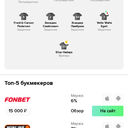
Полузащитник
Полузащитник
Полузащитник
4
2
44
3
Fredrik Carson
Зинедин
Ксандер
Vetle Walle
Pedersen
Смайлович
Ламбрикс
Egeli
Защитник
Защитник
Защитник
Защитник
30
Elias Hadaya
Вратарь
Топ-5 букмекеров
Маржа
:
6
%
15 000
₽
Обзор
На сайт
Маржа
: