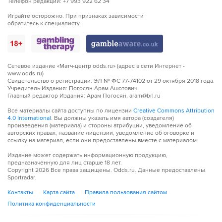
Телефон редакции: +7 993 922 62 34
Играйте осторожно. При признаках зависимости
обратитесь к специалисту.
Сетевое издание «Матч-центр odds.ru» (адрес в сети Интернет -
www.odds.ru)
Свидетельство о регистрации: ЭЛ № ФС 77-74102 от 29 октября 2018 года.
Учредитель Издания: Погосян Арам Ашотович
Главный редактор Издания: Арам Погосян, aram@brl.ru
Все материалы сайта доступны по лицензии
Creative Commons Attribution
4.0 International
. Вы должны указать имя автора (создателя)
произведения (материала) и стороны атрибуции, уведомление об
авторских правах, название лицензии, уведомление об оговорке и
ссылку на материал, если они предоставлены вместе с материалом.
Издание может содержать информационную продукцию,
предназначенную для лиц старше 18 лет.
Copyright
2026
Все права защищены. Odds.ru. Данные предоставлены
Sportradar.
Контакты
Карта сайта
Правила пользования сайтом
Политика конфиденциальности