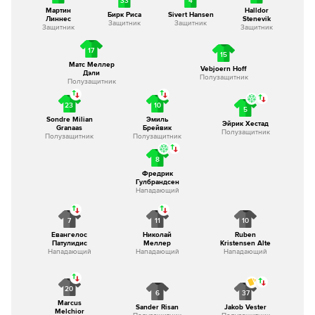
33
4
Мартин
Halldor
Бирк Риса
Sivert Hansen
Линнес
Stenevik
Защитник
Защитник
Защитник
Защитник
17
15
Матс Меллер
Vebjoern Hoff
Дэли
Полузащитник
Полузащитник
23
10
5
Sondre Milian
Эмиль
Эйрик Хестад
Granaas
Брейвик
Полузащитник
Полузащитник
Полузащитник
8
Фредрик
Гулбрандсен
Нападающий
7
11
10
Евангелос
Николай
Ruben
Патулидис
Меллер
Kristensen Alte
Нападающий
Нападающий
Нападающий
20
6
37
Marcus
Sander Risan
Jakob Vester
Melchior