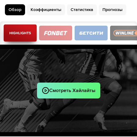
Bendik Berntsen
Обзор
Коэффициенты
Статистика
Прогнозы
65´
Евангелос Патулидис
Foster Apetorgbor
65´
Николай Меллер
Sebastian Holm Mathisen
66´
Jakob Vester
Sondre Milian Granaas
70´
Oskar Spiten-Nysaether
Фредрик Гулбрандсен
70´
Igor Fabian Gosik
Эйрик Хестад
70´
Смотреть Хайлайты
Caleb Zady Sery
77´
Jakob Vester
Robin Dzabic
Эмиль Брейвик
85´
Эйрик Хауган
87´
Vetle Walle Egeli
Gustav Hoejbjerg