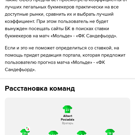
забивает гол!
лучших легальных букмекеров практически на все
доступные рынки, сравнить их и выбрать лучший
90´+3
Игрок "ФК Сандефьорд" Foster Apetorgbor
получает жёлтую карточку
коэффициент. При этом пользователь не будет
вынужден посещать сайты БК в поисках ставки
90´+4
Игрок "Мольде" Isak Helstad Amundsen получает
букмекеров на матч «Мольде» - «ФК Сандефьорд».
жёлтую карточку
Если и это не поможет определиться со ставкой, на
90´+6
Игрок "ФК Сандефьорд" Elias Hadaya получает
помощь придет редакция портала, которая предложит
жёлтую карточку
пользователю прогноз матча «Мольде» - «ФК
Сандефьорд».
Расстановка команд
22
Albert
Posiadala
Вратарь
25
18