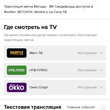
89´
(
Foster Apetorgbor
)
Sebastian Holm Mathisen
Трансляция матча Мольде - ФК Сандефьорд доступна в
Фонбет, БЕТСИТИ, Winline и на Сила ТВ
90´+3
Foster Apetorgbor
Isak Helstad Amundsen
90´+4
90´+6
Elias Hadaya
Где смотреть на TV
На каких онлайн-ресурсах можно посмотреть бесплатную
трансляцию матча
Матч ТВ
Инструкция
Как смотреть бесплатно трансляцию матча
НТВ-ПЛЮС
Инструкция
на
Матч ТВ
Инструкция
:
Как смотреть бесплатно трансляцию матча
Окко Спорт
Инструкция
на
НТВ ПЛЮС
Перейдите на сайт МАТЧ ТВ
Инструкция
:
Нажмите на кнопку
«Оформить подписку»
Как смотреть бесплатно трансляцию матча
Текстовая трансляция
Главные события
на
Окко ТВ
Перейдите на сайт НТВ ПЛЮС