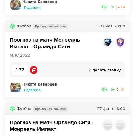
Никита Казарцев
0
%
0
+
0
-
0
=
Редакция
Футбол
07 мая
20:00
Прошедшее событие
Прогноз на матч Монреаль
Импакт - Орландо Сити
МЛС 2022
1.77
Сделать ставку
Никита Казарцев
0
%
0
+
0
-
0
=
Редакция
Футбол
27 февр.
18:00
Прошедшее событие
Прогноз на матч Орландо Сити -
Монреаль Импакт