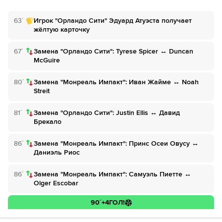
Далее нажмите на
«Создать учетную запись в
МАТЧ ТВ»
Инструкция
:
Нажмите на кнопку
«Оформить подписку»
63´
Игрок "Орландо Сити" Эдуард Атуэста получает
Введите вашу электронную почту
жёлтую карточку
Перейдите на сайт ОККО ТВ
Далее нажмите на
«Создать учетную запись в
НТВ ПЛЮС»
Выберите тариф за 1₽ и нажмите
«Оформить
Нажмите на кнопку
«Оформить подписку»
67´
Замена "Орландо Сити": Tyrese Spicer ↔ Duncan
подписку»
McGuire
Введите вашу электронную почту
Далее нажмите на
«Создать учетную запись в
Введите данные карты и с нее спишется 1₽
ОККО ТВ»
Выберите тариф за 1₽ и нажмите
«Оформить
80´
Замена "Монреаль Импакт": Иван Жайме ↔ Noah
Streit
подписку»
Введите вашу электронную почту
Наслаждаемся трансляциями любимых
Введите данные карты и с нее спишется 1₽
матчей в HD качестве в течение 7-и дней всего
81´
Замена "Орландо Сити": Justin Ellis ↔ Давид
Выберите тариф за 1₽ и нажмите
«Оформить
за 1₽
Брекало
подписку»
Наслаждаемся трансляциями любимых
Если качество предоставляемых услуг МАТЧ ТВ вас не устроит,
86´
Замена "Монреаль Импакт": Принс Осеи Овусу ↔
Введите данные карты и с нее спишется 1₽
матчей в HD качестве в течение 7-и дней всего
можете отвязать карту для последующего списания в течение 7
Даниэль Риос
за 1₽
дней.
Наслаждаемся трансляциями любимых
86´
Замена "Монреаль Импакт": Самуэль Пиетте ↔
Если качество предоставляемых услуг НТВ ПЛЮС вас не устроит,
матчей в HD качестве в течение 7-и дней всего
Olger Escobar
можете отвязать карту для последующего списания в течение 7
за 1₽
дней.
90´+4
ГОЛ!
Если качество предоставляемых услуг ОККО ТВ вас не устроит,
можете отвязать карту для последующего списания в течение 7
90´+4
Игрок "Монреаль Импакт" Даниэль Риос забивает