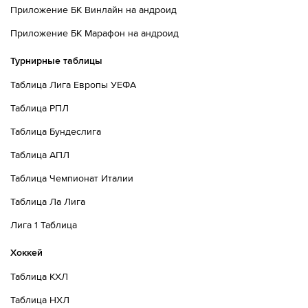
Приложение БК Винлайн на андроид
Приложение БК Марафон на андроид
Турнирные таблицы
Таблица Лига Европы УЕФА
Таблица РПЛ
Таблица Бундеслига
Таблица АПЛ
Таблица Чемпионат Италии
Таблица Ла Лига
Лига 1 Таблица
Хоккей
Таблица КХЛ
Таблица НХЛ