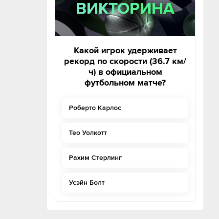
ВИКТОРИНА
ВИКТОРИНА
Какой игрок удерживает
рекорд по скорости (36.7 км/
ч) в официальном
футбольном матче?
Роберто Карлос
Тео Уолкотт
Рахим Стерлинг
Усэйн Болт