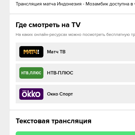
Трансляция матча Индонезия - Мозамбик доступна в 
Где смотреть на TV
На каких онлайн-ресурсах можно посмотреть бесплатную т
Матч ТВ
Как смотреть бесплатно трансляцию матча
НТВ-ПЛЮС
Инструкция
:
Как смотреть бесплатно трансляцию матча
Перейдите на сайт МАТЧ ТВ
Окко Спорт
Инструкция
:
Нажмите на кнопку
«Оформить подписку»
Как смотреть бесплатно трансляцию матча
Перейдите на сайт НТВ ПЛЮС
Далее нажмите на
«Создать учетную запись в
Текстовая трансляция
Инструкция
:
Нажмите на кнопку
«Оформить подписку»
Введите вашу электронную почту