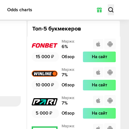
Odds charts
Топ-5 букмекеров
Маржа
:
6
%
15 000
₽
Обзор
На сайт
Маржа
:
7
%
10 000
₽
Обзор
На сайт
Маржа
:
7
%
5 000
₽
Обзор
На сайт
Маржа
: