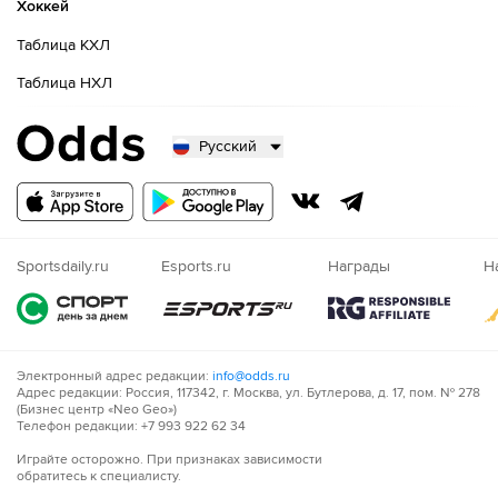
Хоккей
Таблица КХЛ
Таблица НХЛ
Русский
Русский
Казахский
Nigeria
Sportsdaily.ru
Esports.ru
Награды
Н
Электронный адрес редакции:
info@odds.ru
Адрес редакции: Россия, 117342, г. Москва, ул. Бутлерова, д. 17, пом. № 278
(Бизнес центр «Neo Geo»)
Телефон редакции: +7 993 922 62 34
Играйте осторожно. При признаках зависимости
обратитесь к специалисту.