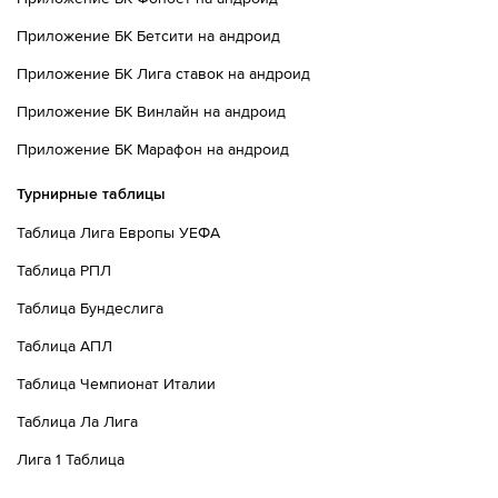
Приложение БК Бетсити на андроид
Приложение БК Лига ставок на андроид
Приложение БК Винлайн на андроид
Приложение БК Марафон на андроид
Турнирные таблицы
Таблица Лига Европы УЕФА
Таблица РПЛ
Таблица Бундеслига
Таблица АПЛ
Таблица Чемпионат Италии
Таблица Ла Лига
Лига 1 Таблица