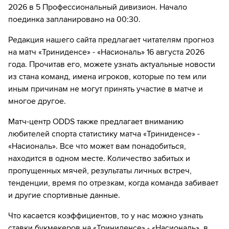
Введите вашу электронную почту
Перейдите на сайт ОККО ТВ
Далее нажмите на
«Создать учетную запись в
2026 в 5 Профессиональный дивизион. Начало
НТВ ПЛЮС»
Выберите тариф за 1₽ и нажмите
«Оформить
поединка запланировано на 00:30.
Нажмите на кнопку
«Оформить подписку»
подписку»
Введите вашу электронную почту
Редакция нашего сайта предлагает читателям прогноз
Далее нажмите на
«Создать учетную запись в
Введите данные карты и с нее спишется 1₽
на матч «Триниденсе» - «Насиональ» 16 августа 2026
ОККО ТВ»
Выберите тариф за 1₽ и нажмите
«Оформить
года. Прочитав его, можете узнать актуальные новости
подписку»
Введите вашу электронную почту
Наслаждаемся трансляциями любимых
из стана команд, имена игроков, которые по тем или
Введите данные карты и с нее спишется 1₽
матчей в HD качестве в течение 7-и дней всего
иным причинам не могут принять участие в матче и
Выберите тариф за 1₽ и нажмите
«Оформить
за 1₽
многое другое.
подписку»
Наслаждаемся трансляциями любимых
Если качество предоставляемых услуг МАТЧ ТВ вас не устроит,
Введите данные карты и с нее спишется 1₽
матчей в HD качестве в течение 7-и дней всего
Матч-центр ODDS также предлагает вниманию
можете отвязать карту для последующего списания в течение 7
за 1₽
любителей спорта статистику матча «Триниденсе» -
дней.
Наслаждаемся трансляциями любимых
«Насиональ». Все что может вам понадобиться,
Если качество предоставляемых услуг НТВ ПЛЮС вас не устроит,
матчей в HD качестве в течение 7-и дней всего
находится в одном месте. Количество забитых и
можете отвязать карту для последующего списания в течение 7
за 1₽
дней.
пропущенных мячей, результаты личных встреч,
тенденции, время по отрезкам, когда команда забивает
Если качество предоставляемых услуг ОККО ТВ вас не устроит,
и другие спортивные данные.
можете отвязать карту для последующего списания в течение 7
дней.
Что касается коэффициентов, то у нас можно узнать
ставки букмекеров на «Триниденсе» - «Насиональ», в