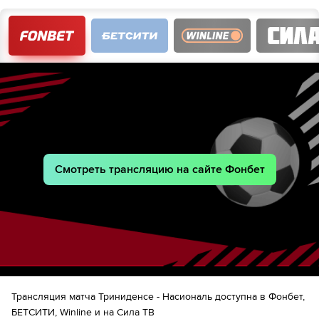
Смотреть трансляцию на сайте Фонбет
Трансляция матча Триниденсе - Насиональ доступна в Фонбет,
БЕТСИТИ, Winline и на Сила ТВ