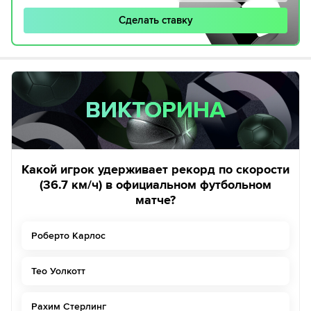
Сделать ставку
ВИКТОРИНА
ВИКТОРИНА
Какой игрок удерживает рекорд по скорости
(36.7 км/ч) в официальном футбольном
матче?
Роберто Карлос
Тео Уолкотт
Рахим Стерлинг