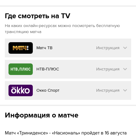
Где смотреть на TV
На каких онлайн-ресурсах можно посмотреть бесплатную
трансляцию матча
Матч ТВ
Инструкция
Как смотреть бесплатно трансляцию матча
НТВ-ПЛЮС
Инструкция
на
Матч ТВ
Инструкция
:
Как смотреть бесплатно трансляцию матча
Окко Спорт
Инструкция
на
НТВ ПЛЮС
Перейдите на сайт МАТЧ ТВ
Инструкция
:
Нажмите на кнопку
«Оформить подписку»
Как смотреть бесплатно трансляцию матча
Информация о матче
на
Окко ТВ
Перейдите на сайт НТВ ПЛЮС
Далее нажмите на
«Создать учетную запись в
МАТЧ ТВ»
Инструкция
:
Нажмите на кнопку
«Оформить подписку»
Матч «Триниденсе» - «Насиональ» пройдет в 16 августа