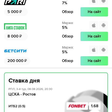
7
%
5 000
₽
Обзор
На сайт
Маржа
:
5
%
8 000
₽
Обзор
На сайт
Маржа
:
5
%
200 000
₽
Обзор
На сайт
Ставка дня
РПЛ, 3-й тур, 08.08.2026, 20:30
ЦСКА - Ростов
1.68
ИТБ2 (0.5)