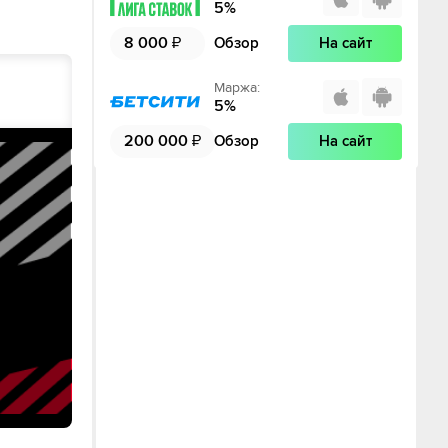
5
%
8 000
₽
Обзор
На сайт
Маржа
:
5
%
200 000
₽
Обзор
На сайт