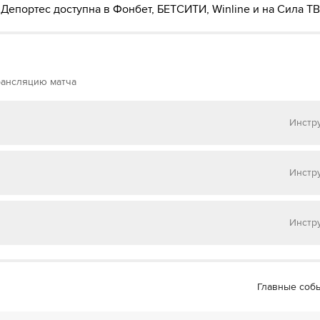
Депортес доступна в Фонбет, БЕТСИТИ, Winline и на Сила ТВ
рансляцию матча
Инстр
 на
Матч ТВ
Инстр
 на
НТВ ПЛЮС
Инстр
 на
Окко ТВ
 МАТЧ ТВ»
Главные соб