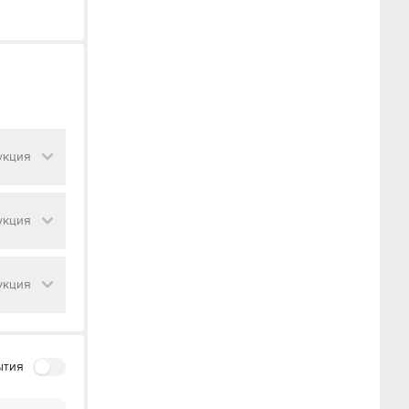
укция
укция
укция
ытия