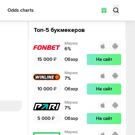
Odds charts
Топ-5 букмекеров
Маржа
:
6
%
15 000
₽
Обзор
На сайт
Маржа
:
7
%
10 000
₽
Обзор
На сайт
Маржа
:
7
%
5 000
₽
Обзор
На сайт
Маржа
: