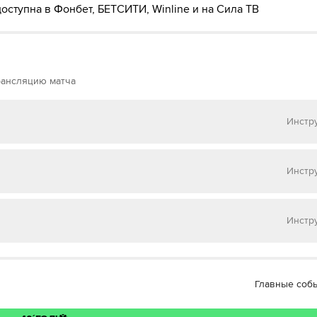
 доступна в Фонбет, БЕТСИТИ, Winline и на Сила ТВ
рансляцию матча
Инстр
 на
Матч ТВ
Инстр
 на
НТВ ПЛЮС
Инстр
 на
Окко ТВ
 МАТЧ ТВ»
Главные соб