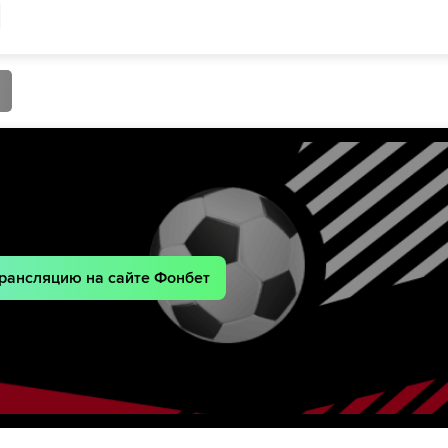
рансляцию на сайте Фонбет