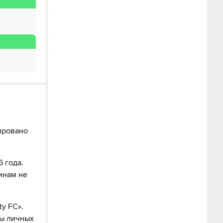
нировано
6 года.
инам не
ty FC».
ты личных