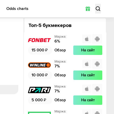
Odds charts
Топ-5 букмекеров
Маржа
:
6
%
15 000
₽
Обзор
На сайт
Маржа
:
7
%
10 000
₽
Обзор
На сайт
Маржа
:
7
%
5 000
₽
Обзор
На сайт
Маржа
: