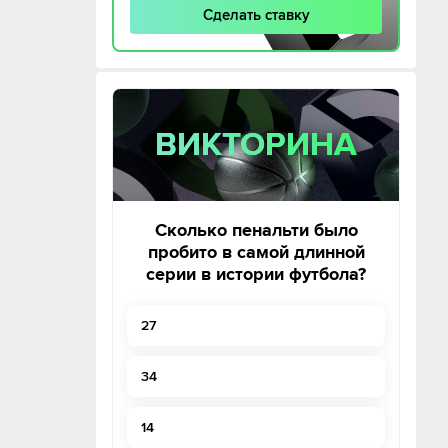
Сделать ставку
ВИКТОРИНА
ВИКТОРИНА
Сколько пенальти было
пробито в самой длинной
серии в истории футбола?
27
34
14