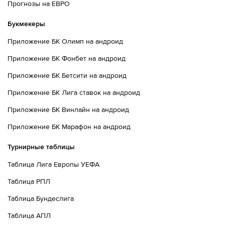
неудачно - мяч уходит за предел поля.
Прогнозы на ЕВРО
44´
Игрок из команды Лестер делает длинное
Букмекеры
вбрасывание в штрафную площадку соперника
Приложение БК Олимп на андроид
45´
Удар от ворот произведет Лестер
Приложение БК Фонбет на андроид
Приложение БК Бетсити на андроид
45´+1
Лестер Сити получает право на штрафной удар на
своей половине поля.
Приложение БК Лига ставок на андроид
45´+1
Судья сигнализирует, что Джейкоб Мерфи из команды
Приложение БК Винлайн на андроид
Ньюкасл поставил подножку. Пострадал Люк Томас
Приложение БК Марафон на андроид
45´+2
Роберт Джонс назначает штрафной удар для команды
Турнирные таблицы
Ньюкасл Юнайтед.
Таблица Лига Европы УЕФА
45´+2
Рефери матча Роберт Джонс поднимает руку вверх.
Стоп игра! В офсайде был Жоэлинтон.
Таблица РПЛ
Таблица Бундеслига
45´+2
Судья сигнализирует, что Ваут Фас из команды
Лестер поставил подножку. Пострадал Харви Барнс
Таблица АПЛ