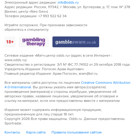
Электронный адрес редакции:
info@odds.ru
Адрес редакции: Россия, 117342, г. Москва, ул. Бутлерова, д. 17, пом. № 278
47´
Штрафной удар у команды Ньюкасл Юнайтед.
(Бизнес центр «Neo Geo»)
Телефон редакции: +7 993 922 62 34
47´
Джастин Джеймс (Лестер Сити) заработал
Играйте осторожно. При признаках зависимости
предупреждение и теперь должен играть
обратитесь к специалисту.
аккуратнее, чтобы не получить вторую желтую
карточку.
47´
Назначен штрафной. Пострадал Валентино
Ливраменто, его свалил Джеймс Джастин.
Сетевое издание «Матч-центр odds.ru» (адрес в сети Интернет -
www.odds.ru)
Свидетельство о регистрации: ЭЛ № ФС 77-74102 от 29 октября 2018 года.
47´
Джеймс Джастин - везунчик. Он получил только
Учредитель Издания: Погосян Арам Ашотович
Главный редактор Издания: Арам Погосян, aram@brl.ru
желтую карточку за фол
Все материалы сайта доступны по лицензии
Creative Commons Attribution
4.0 International
49´
Широко атакует Ньюкасл Юнайтед. Бьет по воротам
. Вы должны указать имя автора (создателя)
произведения (материала) и стороны атрибуции, уведомление об
Киран Триппьер, но слишком поторопился с решением.
авторских правах, название лицензии, уведомление об оговорке и
ссылку на материал, если они предоставлены вместе с материалом.
49´
Мяч ушел за лицевую линию, Лестер Сити разыграет
Издание может содержать информационную продукцию,
от ворот.
предназначенную для лиц старше 18 лет.
Copyright
2026
Все права защищены. Odds.ru. Данные предоставлены
Sportradar.
49´
Киран Триппьер решил пробить со штрафного, но
сделал это неудачно
Контакты
Карта сайта
Правила пользования сайтом