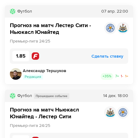
Футбол
07 апр.
22:00
18´
Ньюкасл совершает вбрасывание на своей половине
поля
Прогноз на матч Лестер Сити -
Ньюкасл Юнайтед
20´
Вбрасывание команды Ньюкасл Юнайтед на своей
половине.
Премьер-лига 24/25
20´
Ньюкасл совершает вбрасывание на своей половине
1.85
Сделать ставку
поля
21´
Вбрасывание выполнит Ньюкасл Юнайтед на половине
Александр Тершуков
поля команды Лестер Сити.
+
35
%
7
+
1
-
1
=
Редакция
21´
Ньюкасл совершает вбрасывание на половине поля
противника
Футбол
14 дек.
18:00
Прошедшее событие
22´
Харви Барнс нанес удар, но тот был заблокирован.
Прогноз на матч Ньюкасл
Юнайтед - Лестер Сити
23´
Боковой судья показывает на угловой. Харви Барнс
Премьер-лига 24/25
навесит слева.