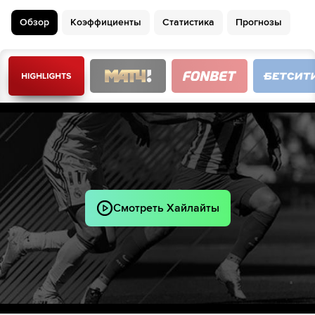
Вилфред Ндиди
14´
Обзор
Коэффициенты
Статистика
Прогнозы
Уилфред Ндиди
14´
34´
Харви Барнс
34´
Харви Барнс
Victor Kristiansen
46´
Стефи Мавидиди
Патсон Дака
46´
Facundo Valentin Buonanotte
Патсон Дака
46´
Факундо Буонанотте
Виктор Кристиансен
46´
Смотреть Хайлайты
Стефи Мавидиди
Джастин Джеймс
47´
Джеймс Джастин
47´
64´
Жоэлинтон
Lewis Miley
65´
Bruno Guimaraes