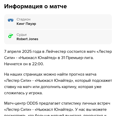
дней.
Информация о матче
2´
Удар от ворот произведет Ньюкасл
Стадион
2´
Ньюкасл совершает вбрасывание на своей половине
Кинг Пауэр
поля
Судьи
2´
ГОЛ!
Robert Jones
2´
Г О О О О О Л - Джейкоб Мерфи из команды
Ньюкасл легко посылает мяч в пустые ворота
7 апреля 2025 года в Лейчестер состоится матч «Лестер
правой! Джейкоб Мерфи легко с этим справился!
Сити» - «Ньюкасл Юнайтед» в 31 Премьер-лига.
Начнется он в 22:00.
5´
гости разыграют от ворот в городе Лейчестер.
На наших страницах можно найти прогноз матча
5´
Удар от ворот произведет Ньюкасл
«Лестер Сити» - «Ньюкасл Юнайтед», который подскажет
ставку на матч или дополнить картину, которая уже
6´
Сможет ли команда Лестер Сити начать аттаку,
сложилась у игрока.
используя вбрасывание на половине поля команды
Ньюкасл Юнайтед?
Матч-центр ODDS предлагает статистику личных встреч
«Лестер Сити» - «Ньюкасл Юнайтед». У нас вы можете
6´
Роберт Джонс назначает удар от ворот. Ньюкасл
Юнайтед вводит мяч в игру.
посмотреть, кто больше матчей выиграл, пропустил и