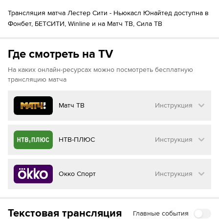
Шон Лонгстафф
Трансляция матча Лестер Сити - Ньюкасл Юнайтед доступна в
65´
Жоэлинтон
Фонбет, БЕТСИТИ, Winline и на Матч ТВ, Сила ТВ
Льюис Майли
65´
Бруно Гимарайнш
Где смотреть на TV
Шон Лонгстафф
72´
Александер Исак
На каких онлайн-ресурсах можно посмотреть бесплатную
Каллум Вилсон
трансляцию матча
72´
Александер Исак
Каллум Уилсон
Матч ТВ
Инструкция
72´
Джейкоб Мерфи
Уильям Осула
Как смотреть бесплатно трансляцию матча
НТВ-ПЛЮС
Инструкция
73´
Джакоб Мерфи
на
Матч ТВ
William Osula
Инструкция
Джастин Джеймс
:
74´
Как смотреть бесплатно трансляцию матча
Окко Спорт
Инструкция
Рикардо
на
НТВ ПЛЮС
Перейдите на сайт МАТЧ ТВ
Bilal El Khannouss
74´
Инструкция
:
Нажмите на кнопку
«Оформить подписку»
Как смотреть бесплатно трансляцию матча
Джеймс Джастин
74´
Текстовая трансляция
Главные события
на
Окко ТВ
Рикарду Перейра
Перейдите на сайт НТВ ПЛЮС