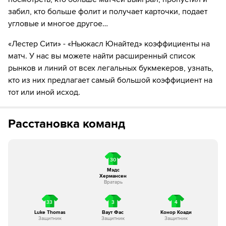
забил, кто больше фолит и получает карточки, подает
6´
Игрок из команды Лестер делает длинное
угловые и многое другое…
вбрасывание в штрафную площадку соперника
«Лестер Сити» - «Ньюкасл Юнайтед» коэффициенты на
7´
Игра успокоилась, Лестер Сити выполнит вбрасывание
матч. У нас вы можете найти расширенный список
на своей половине поля.
рынков и линий от всех легальных букмекеров, узнать,
кто из них предлагает самый большой коэффициент на
7´
Вбрасывание команды Лестер Сити на своей половине.
тот или иной исход.
7´
Удар от ворот произведет Ньюкасл
Расстановка команд
7´
Лестер совершает вбрасывание на своей половине
поля
7´
Лестер совершает вбрасывание на своей половине
30
поля
Мэдс
Хермансен
Вратарь
9´
Роберт Джонс назначает штрафной удар для команды
Ньюкасл Юнайтед на их половине поля.
33
3
4
Luke Thomas
Ваут Фас
Конор Коади
Защитник
Защитник
Защитник
9´
Патсон Дака из команды Лестер опасно и грубо сыграл.