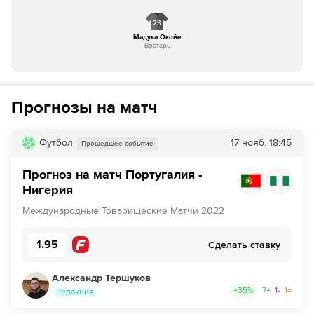
23
Мадука Окойe
Вратарь
Прогнозы на матч
Футбол
17 нояб.
18:45
Прошедшее событие
Прогноз на матч Португалия -
Нигерия
Международные Товарищеские Матчи 2022
1.95
Сделать ставку
Александр Тершуков
+
35
%
7
+
1
-
1
=
Редакция