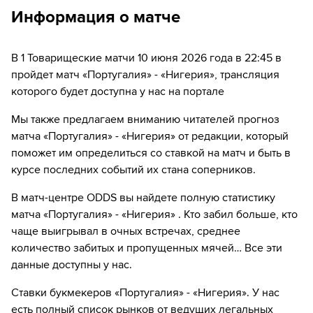
46´
дней.
Замена "Португалия": Рубен Диаш ↔ Томаш Араужу
Информация о матче
46´
Замена "Португалия": Бруну Фернандеш ↔
Бернарду Силва
В 1 Товарищеские матчи 10 июня 2026 года в 22:45 в
пройдет матч «Португалия» - «Нигерия», трансляция
46´
Замена "Португалия": Диогу Дало ↔ Нуну Мендеш
которого будет доступна у нас на портале
46´
Замена "Португалия": Гонсалу Инасиу ↔ Ренато
Мы также предлагаем вниманию читателей прогноз
Вейга
матча «Португалия» - «Нигерия» от редакции, который
поможет им определиться со ставкой на матч и быть в
46´
Замена "Португалия": Франсишку Тринкан ↔
курсе последних событий их стана соперников.
Франсишку Консейсау
В матч-центре ODDS вы найдете полную статистику
60´
Замена "Нигерия": Christian Akpan ↔ Abdullahi
Bewene
матча «Португалия» - «Нигерия» . Кто забил больше, кто
чаще выигрывал в очных встречах, среднее
61´
Замена "Нигерия": Фисайо Деле-Баширу ↔ Фрэнк
количество забитых и пропущенных мячей… Все эти
Онека
данные доступны у нас.
61´
Замена "Нигерия": Семи Аджайи ↔ Зайду Сануси
Ставки букмекеров «Португалия» - «Нигерия». У нас
есть полный список рынков от ведущих легальных