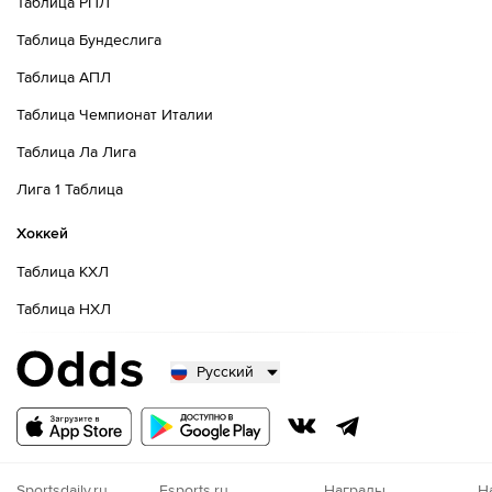
Таблица РПЛ
Таблица Бундеслига
Таблица АПЛ
Таблица Чемпионат Италии
Таблица Ла Лига
Лига 1 Таблица
Хоккей
Таблица КХЛ
Таблица НХЛ
Русский
Русский
Казахский
Nigeria
Sportsdaily.ru
Esports.ru
Награды
Н