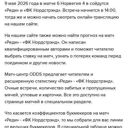
9 мая 2026 года в матче 6 Норвегия 4 в сойдутся
Введите вашу электронную почту
Перейдите на сайт ОККО ТВ
Далее нажмите на
«Создать учетную запись в
«Реди» и «ФК Нордстрэнд». Встреча начнется в 14:00,
НТВ ПЛЮС»
Выберите тариф за 1₽ и нажмите
«Оформить
тогда же и можно начать смотреть онлайн-трансляцию
Нажмите на кнопку
«Оформить подписку»
подписку»
на нашем сайте.
Введите вашу электронную почту
Далее нажмите на
«Создать учетную запись в
Введите данные карты и с нее спишется 1₽
На нашем сайте также можно найти прогноз на матч
ОККО ТВ»
Выберите тариф за 1₽ и нажмите
«Оформить
«Реди» - «ФК Нордстрэнд». Он написан
подписку»
Введите вашу электронную почту
Наслаждаемся трансляциями любимых
квалифицированным авторами и поможет читателю
Введите данные карты и с нее спишется 1₽
матчей в HD качестве в течение 7-и дней всего
выбрать ставку на матч, узнать о потерях команд перед
Выберите тариф за 1₽ и нажмите
«Оформить
за 1₽
поединком и другие новости.
подписку»
Наслаждаемся трансляциями любимых
Если качество предоставляемых услуг МАТЧ ТВ вас не устроит,
Введите данные карты и с нее спишется 1₽
матчей в HD качестве в течение 7-и дней всего
Матч-центр ODDS предлагает читателям и
можете отвязать карту для последующего списания в течение 7
за 1₽
расширенную статистику «Реди» - «ФК Нордстрэнд».
дней.
Наслаждаемся трансляциями любимых
Очные встречи, количество забитых и пропущенных
Если качество предоставляемых услуг НТВ ПЛЮС вас не устроит,
матчей в HD качестве в течение 7-и дней всего
мячей, угловые и карточки. Все это доступно на
можете отвязать карту для последующего списания в течение 7
за 1₽
дней.
странице матчей в специальном разделе.
Если качество предоставляемых услуг ОККО ТВ вас не устроит,
Что касается коэффициентов букмекеров на матч
можете отвязать карту для последующего списания в течение 7
«Реди» - «ФК Нордстрэнд», то мы собрали для вас линии
дней.
от ведущих букмекеров. В специальной таблице можно