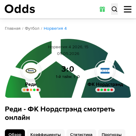
Обзор
Коэффициенты
Статистика
Прогнозы
Главная
Футбол
Норвегия 4
Норвегия 4 2026, 15
09.05.2026
3:0
1-й тайм
:
1
:
0
Реди
ФК Нордстрэнд
Реди - ФК Нордстрэнд смотреть
онлайн
Обзор
Коэффициенты
Статистика
Прогнозы